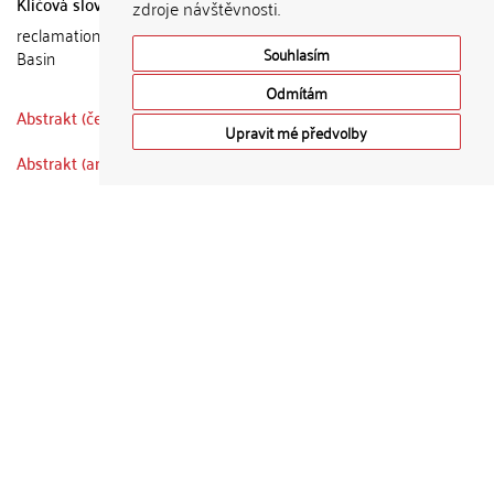
Klíčová slova (anglicky)
zdroje návštěvnosti.
reclamation, tourism, recreation, North Bohemian North Coal
Souhlasím
Basin
Odmítám
Abstrakt (česky)
Upravit mé předvolby
Abstrakt (anglicky)
Citace dokumentu