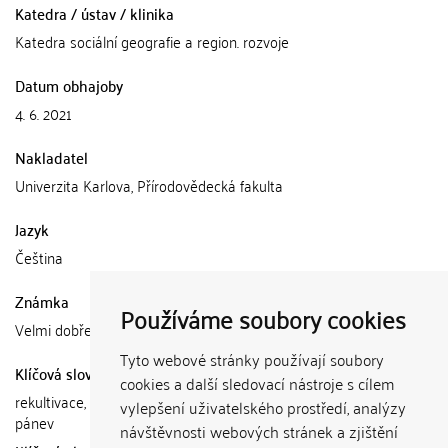
Katedra / ústav / klinika
Katedra sociální geografie a region. rozvoje
Datum obhajoby
4. 6. 2021
Nakladatel
Univerzita Karlova, Přírodovědecká fakulta
Jazyk
Čeština
Známka
Používáme soubory cookies
Velmi dobře
Tyto webové stránky používají soubory
Klíčová slova (česky)
cookies a další sledovací nástroje s cílem
rekultivace, cestovní ruch, rekreace, Severočeská hnědouhelná
vylepšení uživatelského prostředí, analýzy
pánev
návštěvnosti webových stránek a zjištění