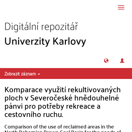
Přeskočit na obsah
Přepn
navig
Zobrazit záznam
Komparace využití rekultivovaných
ploch v Severočeské hnědouhelné
pánvi pro potřeby rekreace a
cestovního ruchu.
Comparison of the use of reclaimed areas in the
North Bohemian Brown Coal Basin for the needs of