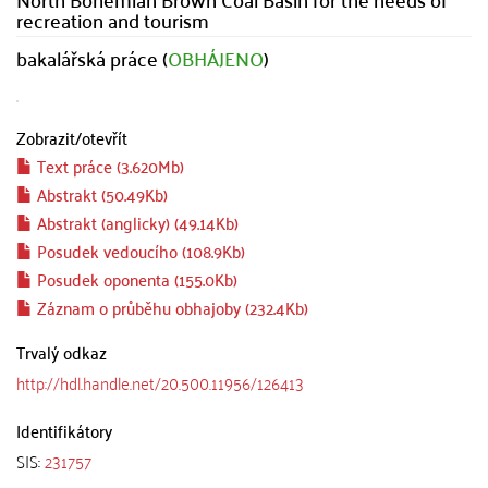
recreation and tourism
bakalářská práce (
OBHÁJENO
)
Zobrazit/
otevřít
Text práce (3.620Mb)
Abstrakt (50.49Kb)
Abstrakt (anglicky) (49.14Kb)
Posudek vedoucího (108.9Kb)
Posudek oponenta (155.0Kb)
Záznam o průběhu obhajoby (232.4Kb)
Trvalý odkaz
http://hdl.handle.net/20.500.11956/126413
Identifikátory
SIS:
231757