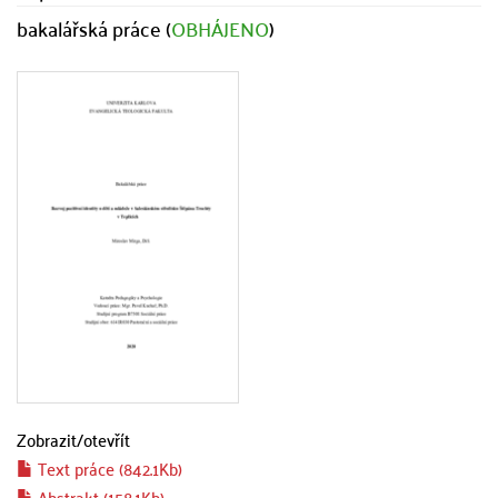
bakalářská práce (
OBHÁJENO
)
Zobrazit/
otevřít
Text práce (842.1Kb)
Abstrakt (158.1Kb)