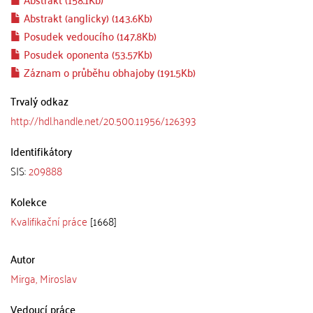
Abstrakt (anglicky) (143.6Kb)
Posudek vedoucího (147.8Kb)
Posudek oponenta (53.57Kb)
Záznam o průběhu obhajoby (191.5Kb)
Trvalý odkaz
http://hdl.handle.net/20.500.11956/126393
Identifikátory
SIS:
209888
Kolekce
Kvalifikační práce
[1668]
Autor
Mirga, Miroslav
Vedoucí práce