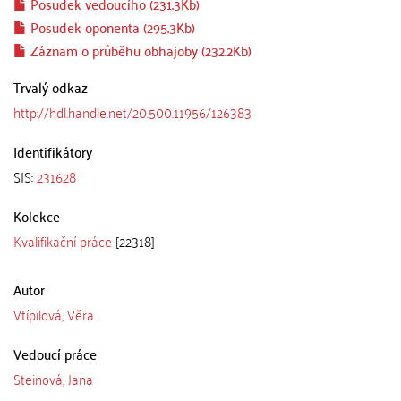
Posudek vedoucího (231.3Kb)
Posudek oponenta (295.3Kb)
Záznam o průběhu obhajoby (232.2Kb)
Trvalý odkaz
http://hdl.handle.net/20.500.11956/126383
Identifikátory
SIS:
231628
Kolekce
Kvalifikační práce
[22318]
Autor
Vtípilová, Věra
Vedoucí práce
Steinová, Jana