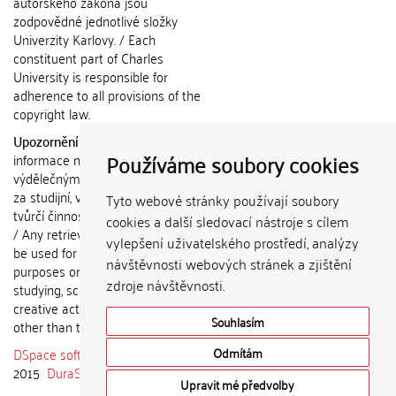
autorského zákona jsou
zodpovědné jednotlivé složky
Univerzity Karlovy. / Each
constituent part of Charles
University is responsible for
adherence to all provisions of the
copyright law.
Upozornění / Notice:
Získané
Používáme soubory cookies
informace nemohou být použity k
výdělečným účelům nebo vydávány
za studijní, vědeckou nebo jinou
Tyto webové stránky používají soubory
tvůrčí činnost jiné osoby než autora.
cookies a další sledovací nástroje s cílem
/ Any retrieved information shall not
vylepšení uživatelského prostředí, analýzy
be used for any commercial
návštěvnosti webových stránek a zjištění
purposes or claimed as results of
zdroje návštěvnosti.
studying, scientific or any other
creative activities of any person
Souhlasím
other than the author.
DSpace software
copyright © 2002-
Odmítám
2015
DuraSpace
Upravit mé předvolby