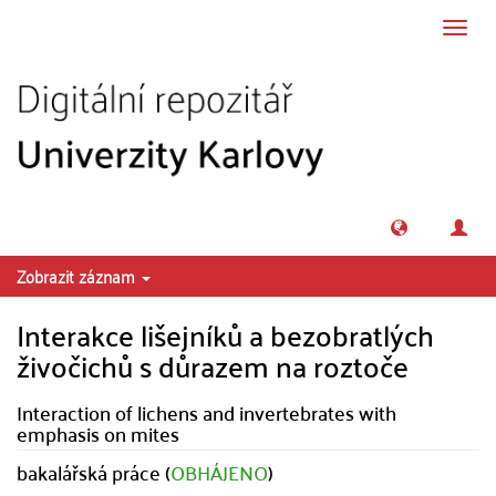
Přeskočit na obsah
Přepn
navig
Zobrazit záznam
Interakce lišejníků a bezobratlých
živočichů s důrazem na roztoče
Interaction of lichens and invertebrates with
emphasis on mites
bakalářská práce (
OBHÁJENO
)