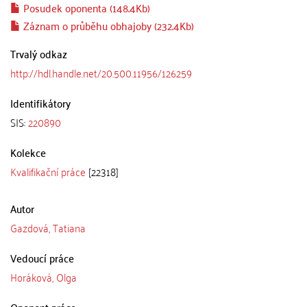
Posudek oponenta (148.4Kb)
Záznam o průběhu obhajoby (232.4Kb)
Trvalý odkaz
http://hdl.handle.net/20.500.11956/126259
Identifikátory
SIS:
220890
Kolekce
Kvalifikační práce
[22318]
Autor
Gazdová, Tatiana
Vedoucí práce
Horáková, Olga