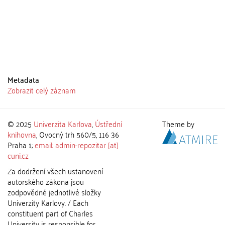
Metadata
Zobrazit celý záznam
© 2025
Univerzita Karlova
,
Ústřední
Theme by
knihovna
, Ovocný trh 560/5, 116 36
Praha 1;
email: admin-repozitar [at]
cuni.cz
Za dodržení všech ustanovení
autorského zákona jsou
zodpovědné jednotlivé složky
Univerzity Karlovy. / Each
constituent part of Charles
University is responsible for