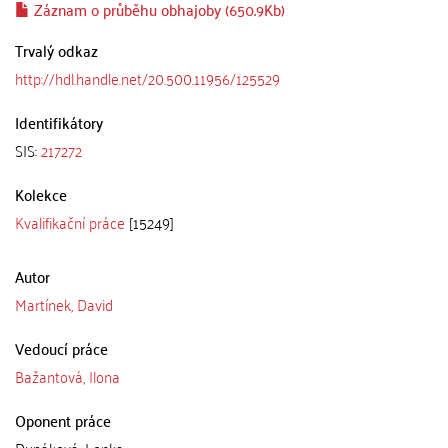
Záznam o průběhu obhajoby (650.9Kb)
Trvalý odkaz
http://hdl.handle.net/20.500.11956/125529
Identifikátory
SIS:
217272
Kolekce
Kvalifikační práce
[15249]
Autor
Martínek, David
Vedoucí práce
Bažantová, Ilona
Oponent práce