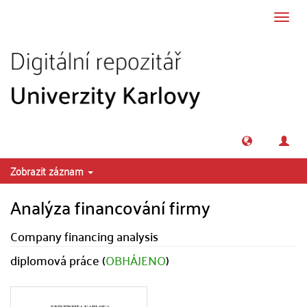
Přeskočit na obsah
Přepn
navig
Zobrazit záznam
Analýza financování firmy
Company financing analysis
diplomová práce (
OBHÁJENO
)