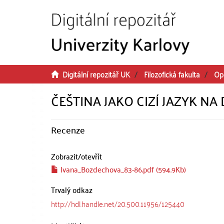
Přeskočit na obsah
Digitální repozitář UK
Filozofická fakulta
Op
ČEŠTINA JAKO CIZÍ JAZYK N
Recenze
Zobrazit/
otevřít
Ivana_Bozdechova_83-86.pdf (594.9Kb)
Trvalý odkaz
http://hdl.handle.net/20.500.11956/125440