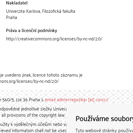
Nakladatel
Univerzita Karlova, Filozofická fakulta
Praha
Práva a licenční podmínky
http://creativecommons.org/licenses/by-nc-nd/2.0/
je uvedeno jinak, licence tohoto záznamu je
ons.org/licenses/by-nc-nd/2.0/
h 560/5, 116 36 Praha 1;
email: admin-repozitar [at] cuni.cz
povědné jednotlivé složky Univerzity Karlovy. / Each constituent
all provisions of the copyright law.
Používáme soubor
užity k výdělečným účelům nebo vydávány za studijní, vědeckou
etrieved information shall not be used for any commercial purposes
Tyto webové stránky používaj