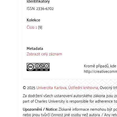
Identifikátory
ISSN: 2336-6702
Kolekce
Číslo 1
[9]
Metadata
Zobrazit celý záznam
Kromě případů, kde 
http://creativecomm
© 2025
Univerzita Karlova
,
Ústřední knihovna
, Ovocný tr
Za dodržení všech ustanovení autorského zákona jsou zod
part of Charles University is responsible for adherence to 
Upozornění / Notice:
Získané informace nemohou být po
nebo jinou tvůrčí činnost jiné osoby než autora. / Any r