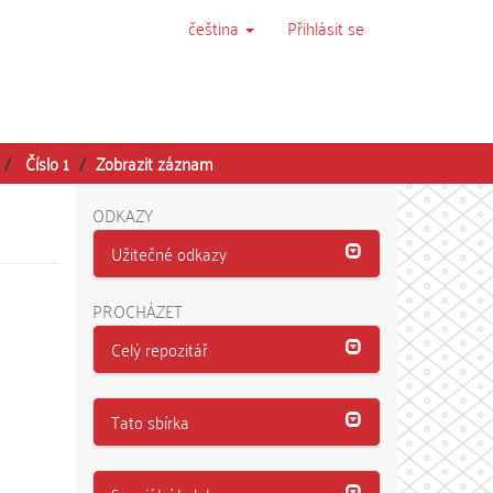
čeština
Přihlásit se
Číslo 1
Zobrazit záznam
ODKAZY
Užitečné odkazy
PROCHÁZET
Celý repozitář
Tato sbírka