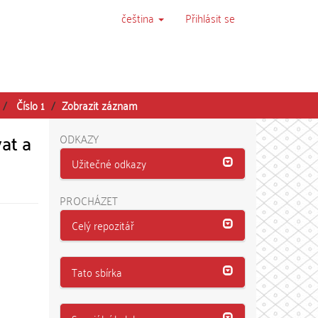
čeština
Přihlásit se
Číslo 1
Zobrazit záznam
at a
ODKAZY
Užitečné odkazy
PROCHÁZET
Celý repozitář
Tato sbírka