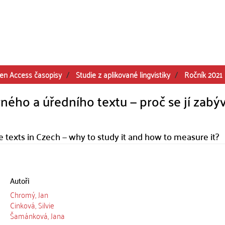
en Access časopisy
Studie z aplikované lingvistiky
Ročník 2021
ého a úředního textu — proč se jí zabýv
e texts in Czech — why to study it and how to measure it?
Autoři
Chromý, Jan
Cinková, Silvie
Šamánková, Jana