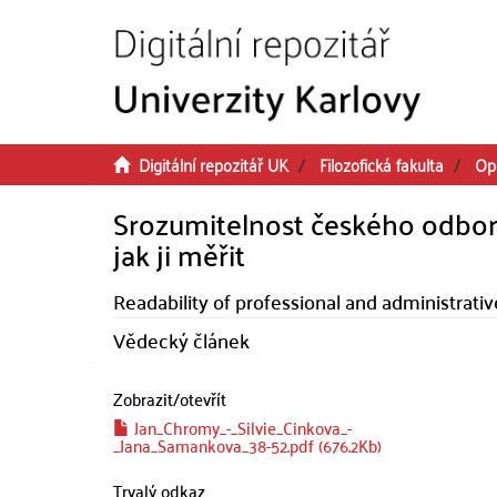
Přeskočit na obsah
Digitální repozitář UK
Filozofická fakulta
Op
Srozumitelnost českého odborn
jak ji měřit
Readability of professional and administrativ
Vědecký článek
Zobrazit/
otevřít
Jan_Chromy_-_Silvie_Cinkova_-
_Jana_Samankova_38-52.pdf (676.2Kb)
Trvalý odkaz