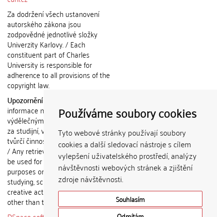
Za dodržení všech ustanovení
autorského zákona jsou
zodpovědné jednotlivé složky
Univerzity Karlovy. / Each
constituent part of Charles
University is responsible for
adherence to all provisions of the
copyright law.
Upozornění / Notice:
Získané
Používáme soubory cookies
informace nemohou být použity k
výdělečným účelům nebo vydávány
za studijní, vědeckou nebo jinou
Tyto webové stránky používají soubory
tvůrčí činnost jiné osoby než autora.
cookies a další sledovací nástroje s cílem
/ Any retrieved information shall not
vylepšení uživatelského prostředí, analýzy
be used for any commercial
návštěvnosti webových stránek a zjištění
purposes or claimed as results of
zdroje návštěvnosti.
studying, scientific or any other
creative activities of any person
Souhlasím
other than the author.
DSpace software
copyright © 2002-
Odmítám