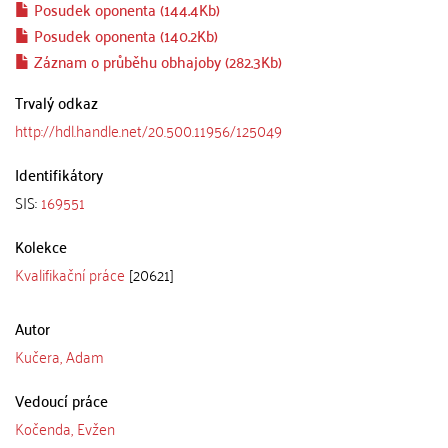
Posudek oponenta (144.4Kb)
Posudek oponenta (140.2Kb)
Záznam o průběhu obhajoby (282.3Kb)
Trvalý odkaz
http://hdl.handle.net/20.500.11956/125049
Identifikátory
SIS:
169551
Kolekce
Kvalifikační práce
[20621]
Autor
Kučera, Adam
Vedoucí práce
Kočenda, Evžen