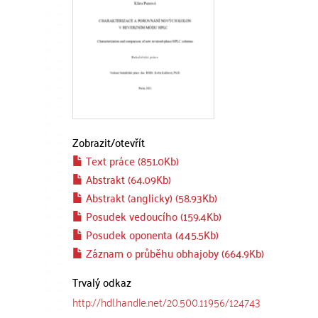
Zobrazit/
otevřít
Text práce (851.0Kb)
Abstrakt (64.09Kb)
Abstrakt (anglicky) (58.93Kb)
Posudek vedoucího (159.4Kb)
Posudek oponenta (445.5Kb)
Záznam o průběhu obhajoby (664.9Kb)
Trvalý odkaz
http://hdl.handle.net/20.500.11956/124743