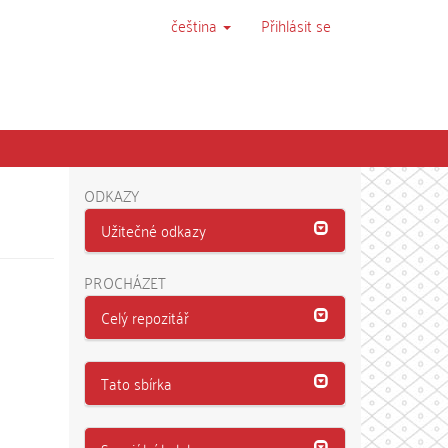
čeština
Přihlásit se
ODKAZY
Užitečné odkazy
PROCHÁZET
Celý repozitář
Tato sbírka