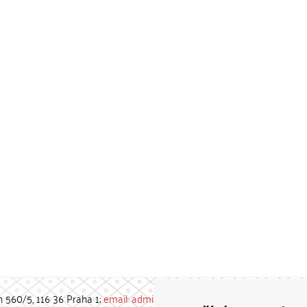
h 560/5, 116 36 Praha 1;
email: admin-repozitar [at] cuni.cz