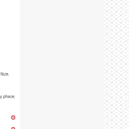
fáze,
y phase,