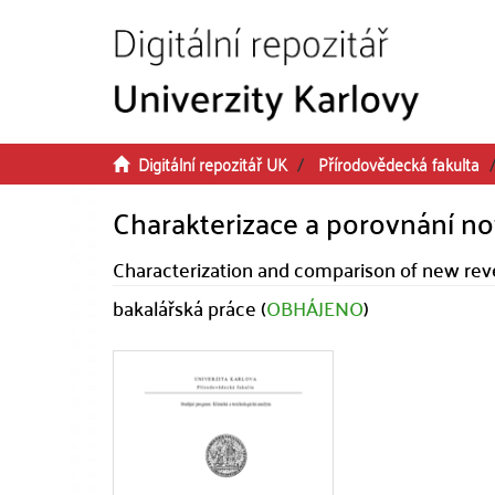
Přeskočit na obsah
Digitální repozitář UK
Přírodovědecká fakulta
Charakterizace a porovnání n
Characterization and comparison of new r
bakalářská práce (
OBHÁJENO
)