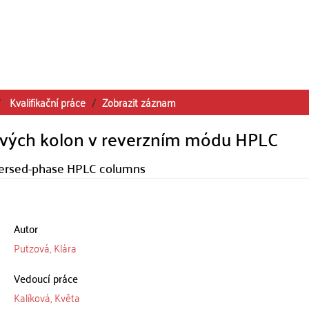
Kvalifikační práce
Zobrazit záznam
ových kolon v reverzním módu HPLC
eversed-phase HPLC columns
Autor
Putzová, Klára
Vedoucí práce
Kalíková, Květa