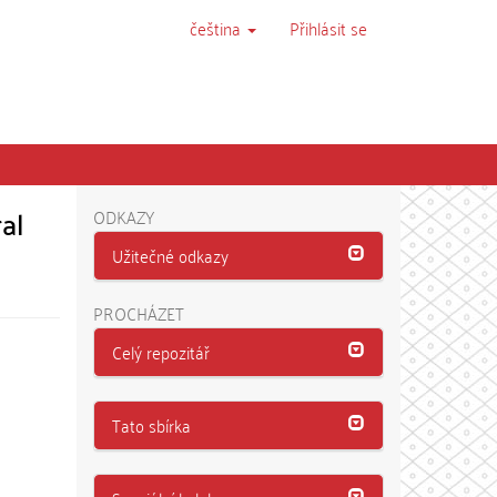
čeština
Přihlásit se
al
ODKAZY
Užitečné odkazy
PROCHÁZET
Celý repozitář
Tato sbírka