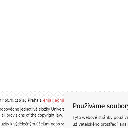
h 560/5, 116 36 Praha 1;
email: admin-repozitar [at] cuni.cz
Používáme soubor
povědné jednotlivé složky Univerzity Karlovy. / Each constituent
all provisions of the copyright law.
Tyto webové stránky používaj
užity k výdělečným účelům nebo vydávány za studijní, vědeckou
uživatelského prostředí, ana