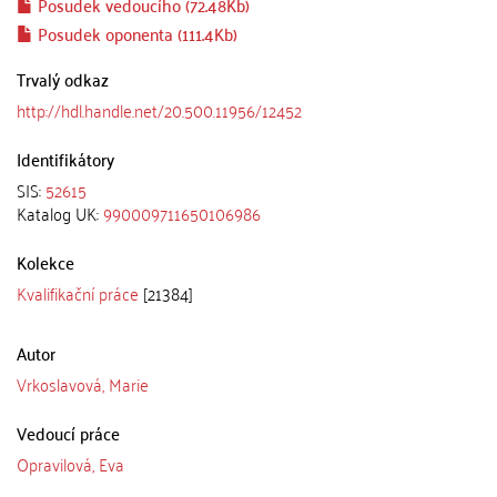
Posudek vedoucího (72.48Kb)
Posudek oponenta (111.4Kb)
Trvalý odkaz
http://hdl.handle.net/20.500.11956/12452
Identifikátory
SIS:
52615
Katalog UK:
990009711650106986
Kolekce
Kvalifikační práce
[21384]
Autor
Vrkoslavová, Marie
Vedoucí práce
Opravilová, Eva