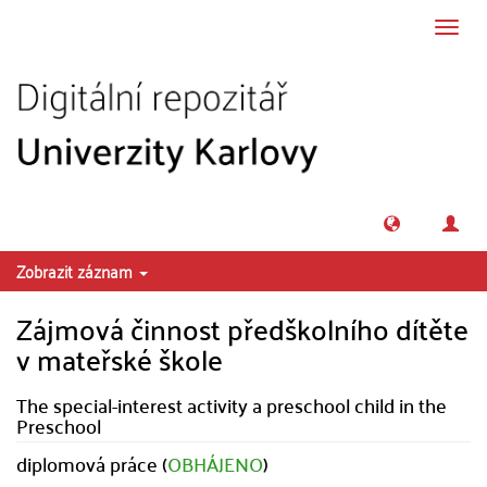
Přeskočit na obsah
Přepn
navig
Zobrazit záznam
Zájmová činnost předškolního dítěte
v mateřské škole
The special-interest activity a preschool child in the
Preschool
diplomová práce (
OBHÁJENO
)