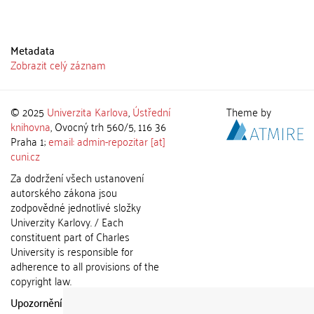
Metadata
Zobrazit celý záznam
© 2025
Univerzita Karlova
,
Ústřední
Theme by
knihovna
, Ovocný trh 560/5, 116 36
Praha 1;
email: admin-repozitar [at]
cuni.cz
Za dodržení všech ustanovení
autorského zákona jsou
zodpovědné jednotlivé složky
Univerzity Karlovy. / Each
constituent part of Charles
University is responsible for
adherence to all provisions of the
copyright law.
Upozornění / Notice:
Získané