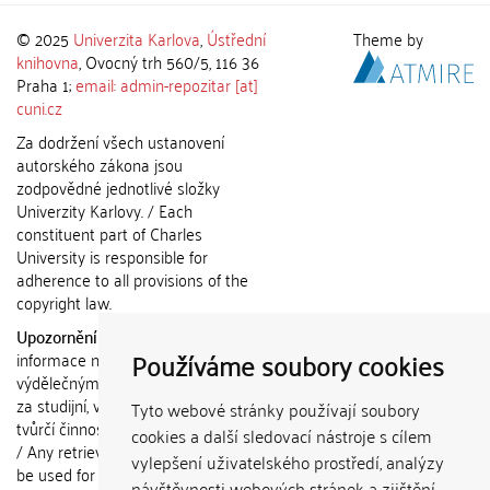
© 2025
Univerzita Karlova
,
Ústřední
Theme by
knihovna
, Ovocný trh 560/5, 116 36
Praha 1;
email: admin-repozitar [at]
cuni.cz
Za dodržení všech ustanovení
autorského zákona jsou
zodpovědné jednotlivé složky
Univerzity Karlovy. / Each
constituent part of Charles
University is responsible for
adherence to all provisions of the
copyright law.
Upozornění / Notice:
Získané
Používáme soubory cookies
informace nemohou být použity k
výdělečným účelům nebo vydávány
za studijní, vědeckou nebo jinou
Tyto webové stránky používají soubory
tvůrčí činnost jiné osoby než autora.
cookies a další sledovací nástroje s cílem
/ Any retrieved information shall not
vylepšení uživatelského prostředí, analýzy
be used for any commercial
návštěvnosti webových stránek a zjištění