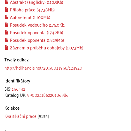
Abstrakt (anglicky) (110.3Kb)
Příloha práce (4.738Mb)
Autoreferát (1.100Mb)
Posudek vedoucího (175.0Kb)
Posudek oponenta (174.2Kb)
Posudek oponenta (1.829Mb)
Záznam o průběhu obhajoby (1.073Mb)
Trvalý odkaz
http://hdl.handle.net/20.500.11956/123920
Identifikátory
SIS:
156432
Katalog UK:
990024186220106986
Kolekce
Kvalifikační práce
[5135]