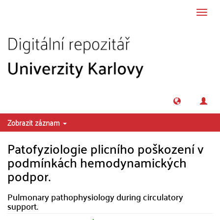
Přeskočit na obsah
Přepn
navig
Zobrazit záznam
Patofyziologie plicního poškození v
podmínkách hemodynamických
podpor.
Pulmonary pathophysiology during circulatory
support.