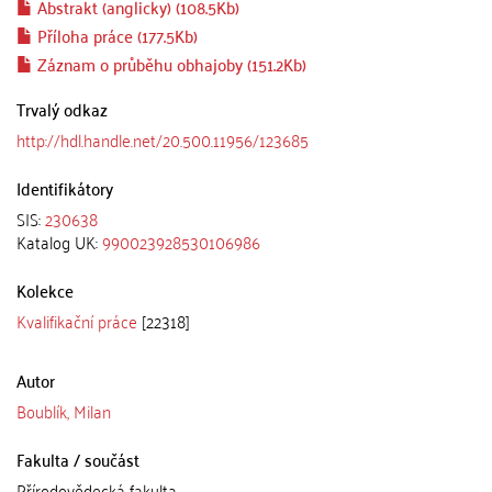
Abstrakt (anglicky) (108.5Kb)
Příloha práce (177.5Kb)
Záznam o průběhu obhajoby (151.2Kb)
Trvalý odkaz
http://hdl.handle.net/20.500.11956/123685
Identifikátory
SIS:
230638
Katalog UK:
990023928530106986
Kolekce
Kvalifikační práce
[22318]
Autor
Boublík, Milan
Fakulta / součást
Přírodovědecká fakulta