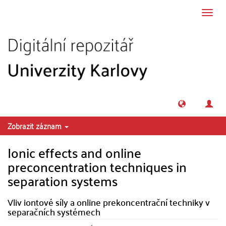
Přeskočit na obsah
Přepn
navig
Zobrazit záznam
Ionic effects and online
preconcentration techniques in
separation systems
Vliv iontové síly a online prekoncentrační techniky v
separačních systémech