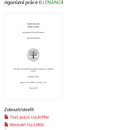
rigorózní práce (
UZNÁNO
)
Zobrazit/
otevřít
Text práce (74.87Mb)
Abstrakt (92.53Kb)