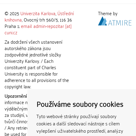
© 2025
Univerzita Karlova
,
Ústřední
Theme by
knihovna
, Ovocný trh 560/5, 116 36
Praha 1;
email: admin-repozitar [at]
cuni.cz
Za dodržení všech ustanovení
autorského zákona jsou
zodpovědné jednotlivé složky
Univerzity Karlovy. / Each
constituent part of Charles
University is responsible for
adherence to all provisions of the
copyright law.
Upozornění / Notice:
Získané
Používáme soubory cookies
informace nemohou být použity k
výdělečným účelům nebo vydávány
za studijní, vědeckou nebo jinou
Tyto webové stránky používají soubory
tvůrčí činnost jiné osoby než autora.
cookies a další sledovací nástroje s cílem
/ Any retrieved information shall not
vylepšení uživatelského prostředí, analýzy
be used for any commercial