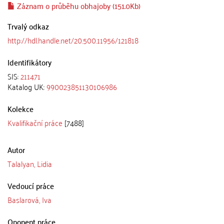
Záznam o průběhu obhajoby (151.0Kb)
Trvalý odkaz
http://hdl.handle.net/20.500.11956/121818
Identifikátory
SIS:
211471
Katalog UK:
990023851130106986
Kolekce
Kvalifikační práce
[7488]
Autor
Talalyan, Lidia
Vedoucí práce
Baslarová, Iva
Oponent práce