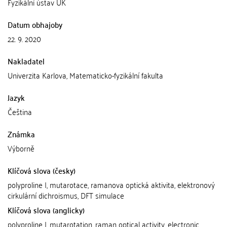
Fyzikální ústav UK
Datum obhajoby
22. 9. 2020
Nakladatel
Univerzita Karlova, Matematicko-fyzikální fakulta
Jazyk
Čeština
Známka
Výborně
Klíčová slova (česky)
polyproline I, mutarotace, ramanova optická aktivita, elektronový
cirkulární dichroismus, DFT simulace
Klíčová slova (anglicky)
polyproline I, mutarotation, raman optical activity, electronic