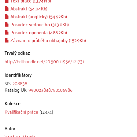
Text práce (13.74Mb)
Abstrakt (54.04Kb)
Abstrakt (anglicky) (54.92Kb)
Posudek vedoucího (313.0Kb)
Posudek oponenta (488.2Kb)
Záznam o průběhu obhajoby (152.9Kb)
Trvalý odkaz
http://hdl.handle.net/20.500.11956/121731
Identifikátory
SIS:
208838
Katalog UK:
990023848750106986
Kolekce
Kvalifikační práce
[12374]
Autor
Vančura, Martin