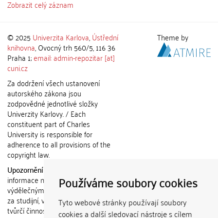
Zobrazit celý záznam
© 2025
Univerzita Karlova
,
Ústřední
Theme by
knihovna
, Ovocný trh 560/5, 116 36
Praha 1;
email: admin-repozitar [at]
cuni.cz
Za dodržení všech ustanovení
autorského zákona jsou
zodpovědné jednotlivé složky
Univerzity Karlovy. / Each
constituent part of Charles
University is responsible for
adherence to all provisions of the
copyright law.
Upozornění / Notice:
Získané
Používáme soubory cookies
informace nemohou být použity k
výdělečným účelům nebo vydávány
za studijní, vědeckou nebo jinou
Tyto webové stránky používají soubory
tvůrčí činnost jiné osoby než autora.
cookies a další sledovací nástroje s cílem