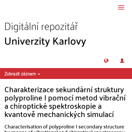
Přeskočit na obsah
Přepn
navig
Zobrazit záznam
Charakterizace sekundární struktury
polyproline I pomocí metod vibrační
a chiroptické spektroskopie a
kvantově mechanických simulací
Characterisation of polyproline I secondary structure
by means of vibrational and chiroptical spectroscopy