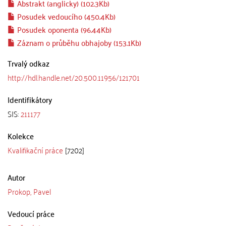
Abstrakt (anglicky) (102.3Kb)
Posudek vedoucího (450.4Kb)
Posudek oponenta (96.44Kb)
Záznam o průběhu obhajoby (153.1Kb)
Trvalý odkaz
http://hdl.handle.net/20.500.11956/121701
Identifikátory
SIS:
211177
Kolekce
Kvalifikační práce
[7202]
Autor
Prokop, Pavel
Vedoucí práce