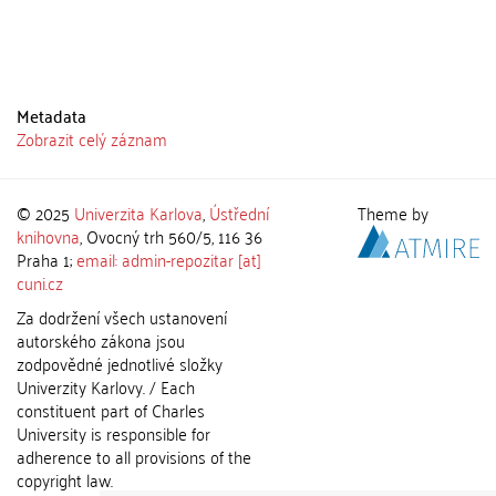
Metadata
Zobrazit celý záznam
© 2025
Univerzita Karlova
,
Ústřední
Theme by
knihovna
, Ovocný trh 560/5, 116 36
Praha 1;
email: admin-repozitar [at]
cuni.cz
Za dodržení všech ustanovení
autorského zákona jsou
zodpovědné jednotlivé složky
Univerzity Karlovy. / Each
constituent part of Charles
University is responsible for
adherence to all provisions of the
copyright law.