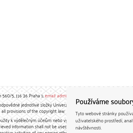
h 560/5, 116 36 Praha 1;
email: admin-repozitar [at] cuni.cz
Používáme soubor
povědné jednotlivé složky Univerzity Karlovy. / Each constituent
all provisions of the copyright law.
Tyto webové stránky používaj
užity k výdělečným účelům nebo vydávány za studijní, vědeckou
uživatelského prostředí, ana
etrieved information shall not be used for any commercial purposes
návštěvnosti.
creative activities of any person other than the author.