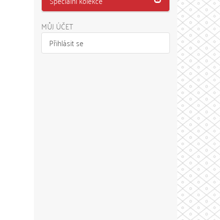
Speciální kolekce
MŮJ ÚČET
Přihlásit se