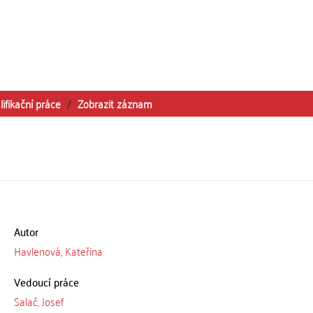
lifikační práce
Zobrazit záznam
Autor
Havlenová, Kateřina
Vedoucí práce
Salač, Josef