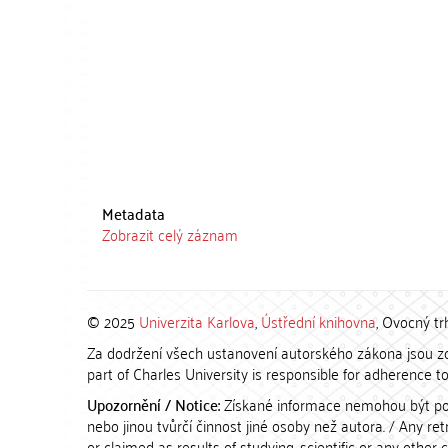
Metadata
Zobrazit celý záznam
© 2025
Univerzita Karlova
,
Ústřední knihovna
, Ovocný tr
Za dodržení všech ustanovení autorského zákona jsou zod
part of Charles University is responsible for adherence to 
Upozornění / Notice:
Získané informace nemohou být po
nebo jinou tvůrčí činnost jiné osoby než autora. / Any r
or claimed as results of studying, scientific or any other 