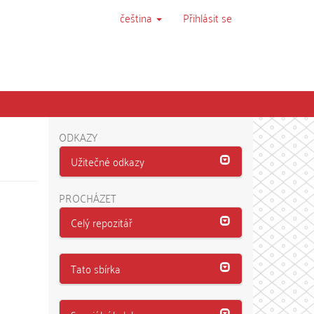
čeština
Přihlásit se
ODKAZY
Užitečné odkazy
PROCHÁZET
Celý repozitář
Tato sbírka