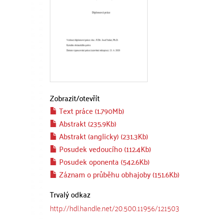
Zobrazit/
otevřít
Text práce (1.790Mb)
Abstrakt (235.9Kb)
Abstrakt (anglicky) (231.3Kb)
Posudek vedoucího (112.4Kb)
Posudek oponenta (542.6Kb)
Záznam o průběhu obhajoby (151.6Kb)
Trvalý odkaz
http://hdl.handle.net/20.500.11956/121503