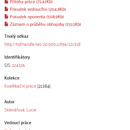
Příloha práce (72.41Kb)
Posudek vedoucího (204.8Kb)
Posudek oponenta (508.9Kb)
Záznam o průběhu obhajoby (152.1Kb)
Trvalý odkaz
http://hdl.handle.net/20.500.11956/121318
Identifikátory
SIS:
224326
Kolekce
Kvalifikační práce
[21384]
Autor
Sklenářová, Lucie
Vedoucí práce