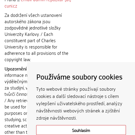
cuni.cz
Za dodržení všech ustanovení
autorského zákona jsou
zodpovědné jednotlivé složky
Univerzity Karlovy. / Each
constituent part of Charles
University is responsible for
adherence to all provisions of the
copyright law.
Upozornění / Notice:
Získané
Používáme soubory cookies
informace nemohou být použity k
výdělečným účelům nebo vydávány
za studijní, vědeckou nebo jinou
Tyto webové stránky používají soubory
tvůrčí činnost jiné osoby než autora.
cookies a další sledovací nástroje s cílem
/ Any retrieved information shall not
vylepšení uživatelského prostředí, analýzy
be used for any commercial
návštěvnosti webových stránek a zjištění
purposes or claimed as results of
zdroje návštěvnosti.
studying, scientific or any other
creative activities of any person
Souhlasím
other than the author.