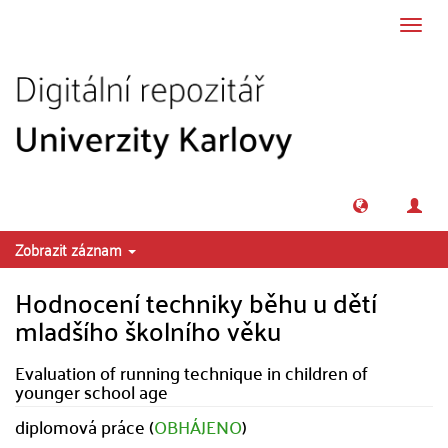
Přeskočit na obsah
Přepn
navig
Zobrazit záznam
Hodnocení techniky běhu u dětí
mladšího školního věku
Evaluation of running technique in children of
younger school age
diplomová práce (
OBHÁJENO
)