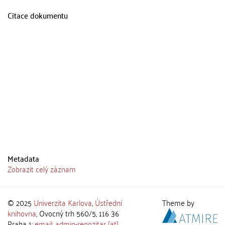
Citace dokumentu
Metadata
Zobrazit celý záznam
© 2025
Univerzita Karlova
,
Ústřední
Theme by
knihovna
, Ovocný trh 560/5, 116 36
Praha 1;
email: admin-repozitar [at]