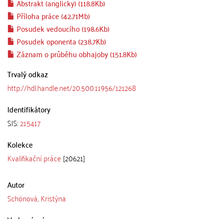
Abstrakt (anglicky) (118.8Kb)
Příloha práce (42.71Mb)
Posudek vedoucího (198.6Kb)
Posudek oponenta (238.7Kb)
Záznam o průběhu obhajoby (151.8Kb)
Trvalý odkaz
http://hdl.handle.net/20.500.11956/121268
Identifikátory
SIS:
215417
Kolekce
Kvalifikační práce
[20621]
Autor
Schönová, Kristýna