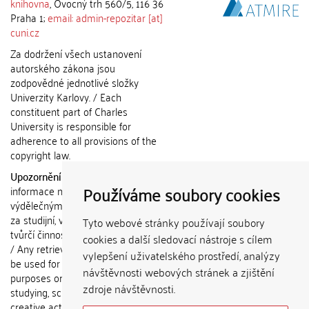
knihovna
, Ovocný trh 560/5, 116 36
Praha 1;
email: admin-repozitar [at]
cuni.cz
Za dodržení všech ustanovení
autorského zákona jsou
zodpovědné jednotlivé složky
Univerzity Karlovy. / Each
constituent part of Charles
University is responsible for
adherence to all provisions of the
copyright law.
Upozornění / Notice:
Získané
Používáme soubory cookies
informace nemohou být použity k
výdělečným účelům nebo vydávány
za studijní, vědeckou nebo jinou
Tyto webové stránky používají soubory
tvůrčí činnost jiné osoby než autora.
cookies a další sledovací nástroje s cílem
/ Any retrieved information shall not
vylepšení uživatelského prostředí, analýzy
be used for any commercial
návštěvnosti webových stránek a zjištění
purposes or claimed as results of
zdroje návštěvnosti.
studying, scientific or any other
creative activities of any person