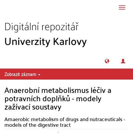
Přeskočit na obsah
Přepn
navig
Zobrazit záznam
Anaerobní metabolismus léčiv a
potravních doplňků - modely
zažívací soustavy
Amaerobic metabolism of drugs and nutraceuticals -
models of the digestive tract