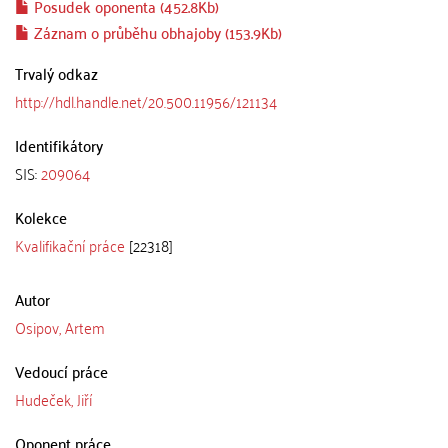
Posudek oponenta (452.8Kb)
Záznam o průběhu obhajoby (153.9Kb)
Trvalý odkaz
http://hdl.handle.net/20.500.11956/121134
Identifikátory
SIS:
209064
Kolekce
Kvalifikační práce
[22318]
Autor
Osipov, Artem
Vedoucí práce
Hudeček, Jiří
Oponent práce