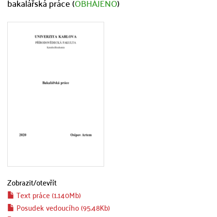
bakalářská práce (
OBHÁJENO
)
Zobrazit/
otevřít
Text práce (1.140Mb)
Posudek vedoucího (95.48Kb)