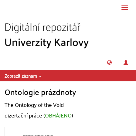
Přeskočit na obsah
Přepn
navig
Zobrazit záznam
Ontologie prázdnoty
The Ontology of the Void
dizertační práce (
OBHÁJENO
)