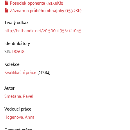
Posudek oponenta (537.8Kb)
Záznam o průběhu obhajoby (153.2Kb)
Trvalý odkaz
http://hdl.handle.net/20.500.11956/121045
Identifikátory
SIS:
182618
Kolekce
Kvalifikační práce
[21384]
Autor
Smetana, Pavel
Vedoucí práce
Hogenová, Anna
Oponent práce