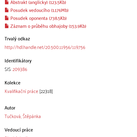
Abstrakt (anglicky) (123.5Kb)
Posudek vedoucího (1.176Mb)
Posudek oponenta (738.5Kb)
Záznam o průběhu obhajoby (153.9Kb)
Trvalý odkaz
http://hdl.handle.net/20.500.11956/119756
Identifikátory
SIS:
209386
Kolekce
Kvalifikační práce
[22318]
Autor
Tučková, Štěpánka
Vedoucí práce