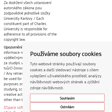
Za dodržení všech ustanovení
autorského zákona jsou
zodpovědné jednotlivé složky
Univerzity Karlovy. / Each
constituent part of Charles
University is responsible for
adherence to all provisions of the
copyright law.
Upozornění / Notice:
Získané
Používáme soubory cookies
informace nemohou být použity k
výdělečným účelům nebo vydávány
za studijní, vědeckou nebo jinou
Tyto webové stránky používají soubory
tvůrčí činnost jiné osoby než autora.
cookies a další sledovací nástroje s cílem
/ Any retrieved information shall not
vylepšení uživatelského prostředí, analýzy
be used for any commercial
návštěvnosti webových stránek a zjištění
purposes or claimed as results of
zdroje návštěvnosti.
studying, scientific or any other
creative activities of any person
Souhlasím
other than the author.
DSpace software
copyright © 2002-
Odmítám