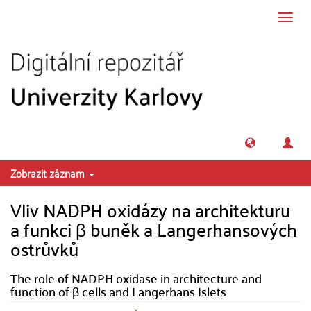
Přeskočit na obsah
Přepn
navig
Zobrazit záznam
Vliv NADPH oxidázy na architekturu
a funkci β buněk a Langerhansových
ostrůvků
The role of NADPH oxidase in architecture and
function of β cells and Langerhans Islets