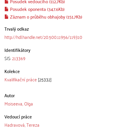
Posudek vedoucího (112.7Kb)
Posudek oponenta (347.6Kb)
Záznam o průběhu obhajoby (151.7Kb)
Trvalý odkaz
http://hdl.handle.net/20.500.11956/119310
Identifikátory
SIS:
213369
Kolekce
Kvalifikační práce
[25332]
Autor
Moiseeva, Olga
Vedoucí práce
Hadravová, Tereza