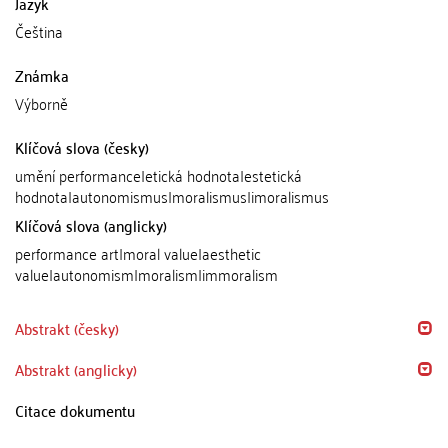
Jazyk
Čeština
Známka
Výborně
Klíčová slova (česky)
umění performance|etická hodnota|estetická
hodnota|autonomismus|moralismus|imoralismus
Klíčová slova (anglicky)
performance art|moral value|aesthetic
value|autonomism|moralism|immoralism
Abstrakt (česky)
Abstrakt (anglicky)
Citace dokumentu