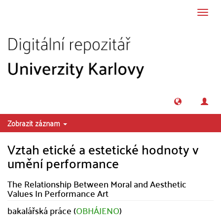
Přeskočit na obsah
Přepn
navig
Zobrazit záznam
Vztah etické a estetické hodnoty v
umění performance
The Relationship Between Moral and Aesthetic
Values In Performance Art
bakalářská práce (
OBHÁJENO
)