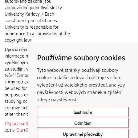
autorského zákona jsou
zodpovědné jednotlivé složky
Univerzity Karlovy. / Each
constituent part of Charles
University is responsible for
adherence to all provisions of the
copyright law.
Upozornění / Notice:
Získané
Používáme soubory cookies
informace nemohou být použity k
výdělečným účelům nebo vydávány
za studijní, vědeckou nebo jinou
Tyto webové stránky používají soubory
tvůrčí činnost jiné osoby než autora.
cookies a další sledovací nástroje s cílem
/ Any retrieved information shall not
vylepšení uživatelského prostředí, analýzy
be used for any commercial
návštěvnosti webových stránek a zjištění
purposes or claimed as results of
zdroje návštěvnosti.
studying, scientific or any other
creative activities of any person
Souhlasím
other than the author.
DSpace software
copyright © 2002-
Odmítám
2015
DuraSpace
Upravit mé předvolby