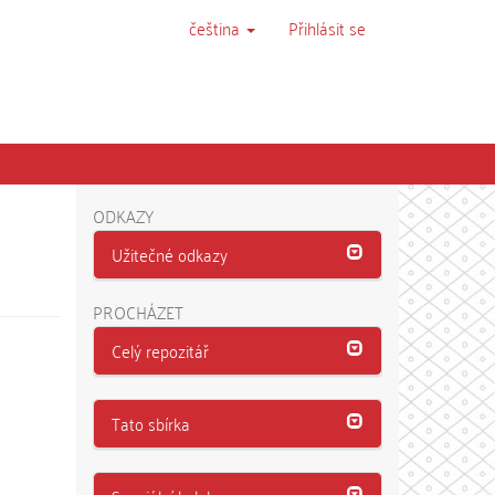
čeština
Přihlásit se
ODKAZY
Užitečné odkazy
PROCHÁZET
Celý repozitář
Tato sbírka