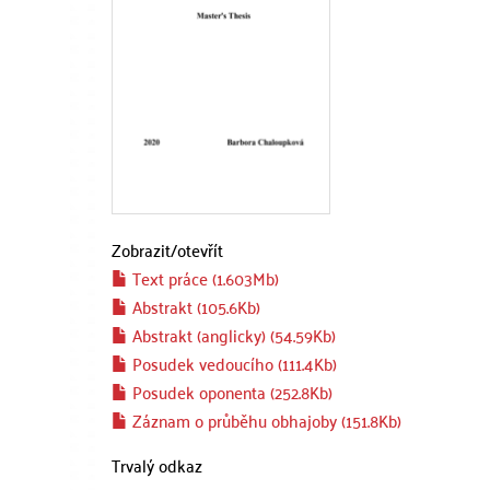
Zobrazit/
otevřít
Text práce (1.603Mb)
Abstrakt (105.6Kb)
Abstrakt (anglicky) (54.59Kb)
Posudek vedoucího (111.4Kb)
Posudek oponenta (252.8Kb)
Záznam o průběhu obhajoby (151.8Kb)
Trvalý odkaz