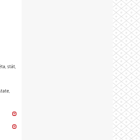
a, stát,
state,