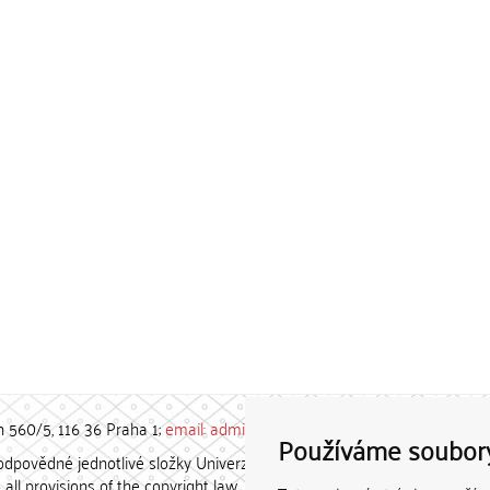
h 560/5, 116 36 Praha 1;
email: admin-repozitar [at] cuni.cz
Používáme soubor
povědné jednotlivé složky Univerzity Karlovy. / Each constituent
all provisions of the copyright law.