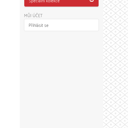
Speciální kolekce
MŮJ ÚČET
Přihlásit se