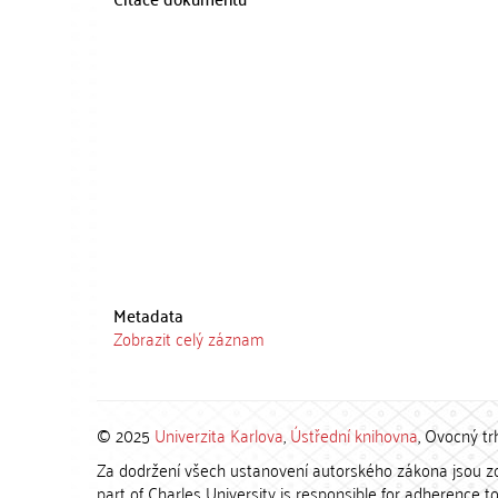
Metadata
Zobrazit celý záznam
© 2025
Univerzita Karlova
,
Ústřední knihovna
, Ovocný tr
Za dodržení všech ustanovení autorského zákona jsou zod
part of Charles University is responsible for adherence to 