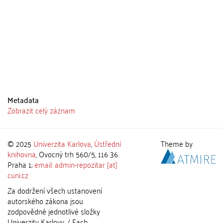
Metadata
Zobrazit celý záznam
© 2025
Univerzita Karlova
,
Ústřední
Theme by
knihovna
, Ovocný trh 560/5, 116 36
Praha 1;
email: admin-repozitar [at]
cuni.cz
Za dodržení všech ustanovení
autorského zákona jsou
zodpovědné jednotlivé složky
Univerzity Karlovy. / Each