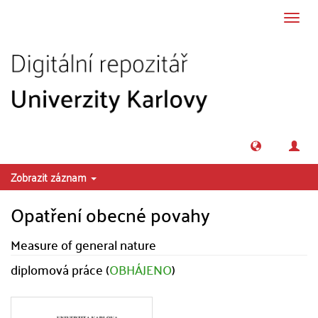
Přeskočit na obsah
Přepn
navig
Zobrazit záznam
Opatření obecné povahy
Measure of general nature
diplomová práce (
OBHÁJENO
)