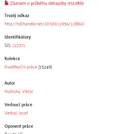
Záznam o průběhu obhajoby (151.9Kb)
Trvalý odkaz
http://hdl.handle.net/20.500.11956/118860
Identifikátory
SIS:
223371
Kolekce
Kvalifikační práce
[15249]
Autor
Hulínský, Viktor
Vedoucí práce
Vedral, Josef
Oponent práce