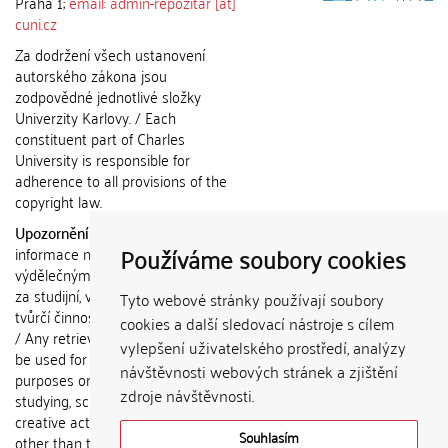
Praha 1;
email: admin-repozitar [at]
cuni.cz
Za dodržení všech ustanovení
autorského zákona jsou
zodpovědné jednotlivé složky
Univerzity Karlovy. / Each
constituent part of Charles
University is responsible for
adherence to all provisions of the
copyright law.
Upozornění / Notice:
Získané
Používáme soubory cookies
informace nemohou být použity k
výdělečným účelům nebo vydávány
za studijní, vědeckou nebo jinou
Tyto webové stránky používají soubory
tvůrčí činnost jiné osoby než autora.
cookies a další sledovací nástroje s cílem
/ Any retrieved information shall not
vylepšení uživatelského prostředí, analýzy
be used for any commercial
návštěvnosti webových stránek a zjištění
purposes or claimed as results of
zdroje návštěvnosti.
studying, scientific or any other
creative activities of any person
Souhlasím
other than the author.