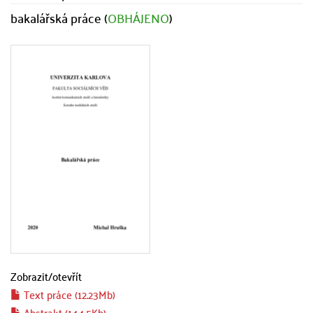
bakalářská práce (
OBHÁJENO
)
Zobrazit/
otevřít
Text práce (12.23Mb)
Abstrakt (144.5Kb)