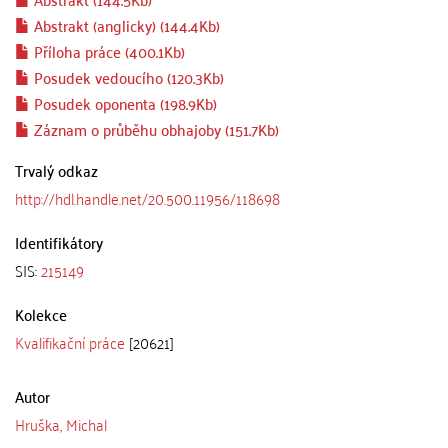
Abstrakt (anglicky) (144.4Kb)
Příloha práce (400.1Kb)
Posudek vedoucího (120.3Kb)
Posudek oponenta (198.9Kb)
Záznam o průběhu obhajoby (151.7Kb)
Trvalý odkaz
http://hdl.handle.net/20.500.11956/118698
Identifikátory
SIS:
215149
Kolekce
Kvalifikační práce
[20621]
Autor
Hruška, Michal