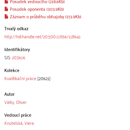
Posudek vedoucího (218.6Kb)
Posudek oponenta (303.9Kb)
Záznam o průběhu obhajoby (151.9Kb)
Trvalý odkaz
http://hdl.handle.net/20.500.11956/118641
Identifikátory
SIS:
203616
Kolekce
Kvalifikační práce
[20621]
Autor
Války, Oliver
Vedoucí práce
Knutelská, Viera