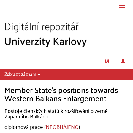
Přeskočit na obsah
Přepn
navig
Zobrazit záznam
Member State's positions towards
Western Balkans Enlargement
Postoje členských států k rozšiřování o země
Západního Balkánu
diplomová práce (
NEOBHÁJENO
)