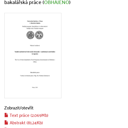
bakalářská práce (
OBHÁJENO
)
Zobrazit/
otevřít
Text práce (2.069Mb)
Abstrakt (81.24Kb)