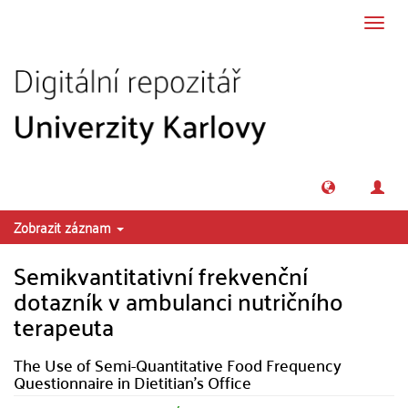
Přeskočit na obsah
Přepn
navig
Zobrazit záznam
Semikvantitativní frekvenční
dotazník v ambulanci nutričního
terapeuta
The Use of Semi-Quantitative Food Frequency
Questionnaire in Dietitian's Office