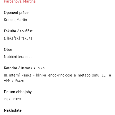
Karbanová, Martina
Oponent práce
Krobot, Martin
Fakulta / součást
1. lékařská fakulta
Obor
Nutriční terapeut
Katedra / ústav / klinika
III. interní klinika - klinika endokrinologie a metabolismu 1.LF a
VFN v Praze
Datum obhajoby
24. 6. 2020
Nakladatel