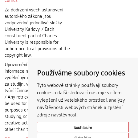
Za dodržení všech ustanovení
autorského zákona jsou
zodpovědné jednotlivé složky
Univerzity Karlovy. / Each
constituent part of Charles
University is responsible for
adherence to all provisions of the
copyright law.
Upozornění / Notice:
Získané
Používáme soubory cookies
informace nemohou být použity k
výdělečným účelům nebo vydávány
za studijní, vědeckou nebo jinou
Tyto webové stránky používají soubory
tvůrčí činnost jiné osoby než autora.
cookies a další sledovací nástroje s cílem
/ Any retrieved information shall not
vylepšení uživatelského prostředí, analýzy
be used for any commercial
návštěvnosti webových stránek a zjištění
purposes or claimed as results of
zdroje návštěvnosti.
studying, scientific or any other
creative activities of any person
Souhlasím
other than the author.
Odmítám