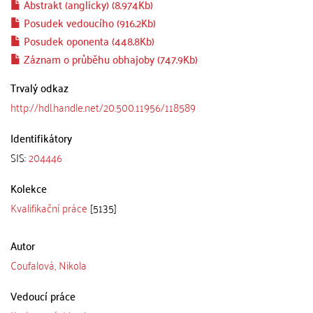
Abstrakt (anglicky) (8.974Kb)
Posudek vedoucího (916.2Kb)
Posudek oponenta (448.8Kb)
Záznam o průběhu obhajoby (747.9Kb)
Trvalý odkaz
http://hdl.handle.net/20.500.11956/118589
Identifikátory
SIS:
204446
Kolekce
Kvalifikační práce
[5135]
Autor
Coufalová, Nikola
Vedoucí práce