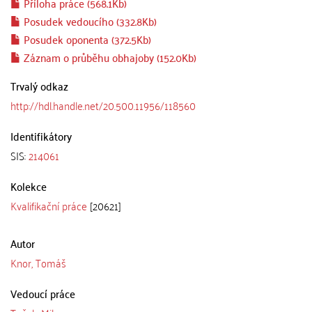
Příloha práce (568.1Kb)
Posudek vedoucího (332.8Kb)
Posudek oponenta (372.5Kb)
Záznam o průběhu obhajoby (152.0Kb)
Trvalý odkaz
http://hdl.handle.net/20.500.11956/118560
Identifikátory
SIS:
214061
Kolekce
Kvalifikační práce
[20621]
Autor
Knor, Tomáš
Vedoucí práce