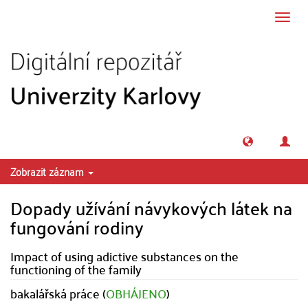
Přeskočit na obsah
Přepn
navig
Zobrazit záznam
Dopady užívání návykových látek na
fungování rodiny
Impact of using adictive substances on the
functioning of the family
bakalářská práce (
OBHÁJENO
)