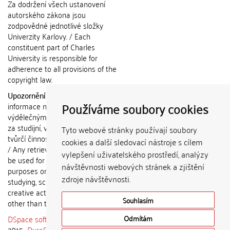
Za dodržení všech ustanovení
autorského zákona jsou
zodpovědné jednotlivé složky
Univerzity Karlovy. / Each
constituent part of Charles
University is responsible for
adherence to all provisions of the
copyright law.
Upozornění / Notice:
Získané
Používáme soubory cookies
informace nemohou být použity k
výdělečným účelům nebo vydávány
za studijní, vědeckou nebo jinou
Tyto webové stránky používají soubory
tvůrčí činnost jiné osoby než autora.
cookies a další sledovací nástroje s cílem
/ Any retrieved information shall not
vylepšení uživatelského prostředí, analýzy
be used for any commercial
návštěvnosti webových stránek a zjištění
purposes or claimed as results of
zdroje návštěvnosti.
studying, scientific or any other
creative activities of any person
Souhlasím
other than the author.
DSpace software
copyright © 2002-
Odmítám
2015
DuraSpace