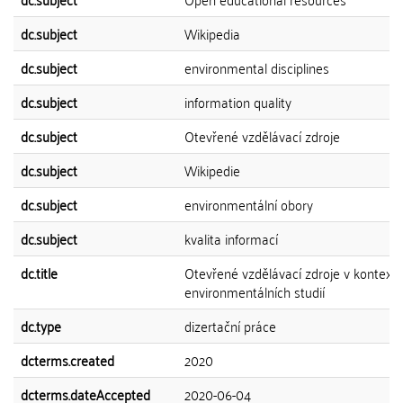
dc.subject
Wikipedia
dc.subject
environmental disciplines
dc.subject
information quality
dc.subject
Otevřené vzdělávací zdroje
dc.subject
Wikipedie
dc.subject
environmentální obory
dc.subject
kvalita informací
dc.title
Otevřené vzdělávací zdroje v kontext
environmentálních studií
dc.type
dizertační práce
dcterms.created
2020
dcterms.dateAccepted
2020-06-04