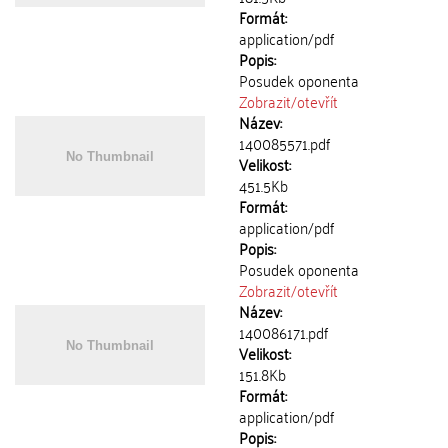
Formát:
application/pdf
Popis:
Posudek oponenta
Zobrazit/
otevřít
Název:
140085571.pdf
Velikost:
451.5Kb
Formát:
application/pdf
Popis:
Posudek oponenta
Zobrazit/
otevřít
Název:
140086171.pdf
Velikost:
151.8Kb
Formát:
application/pdf
Popis: