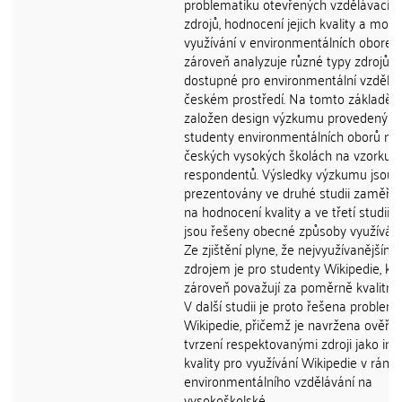
problematiku otevřených vzdělávacíc
zdrojů, hodnocení jejich kvality a možn
využívání v environmentálních oborech
zároveň analyzuje různé typy zdrojů, j
dostupné pro environmentální vzděláv
českém prostředí. Na tomto základě j
založen design výzkumu provedený m
studenty environmentálních oborů na
českých vysokých školách na vzorku 
respondentů. Výsledky výzkumu jsou
prezentovány ve druhé studii zaměřují
na hodnocení kvality a ve třetí studii, v
jsou řešeny obecné způsoby využíván
Ze zjištění plyne, že nejvyužívanějším
zdrojem je pro studenty Wikipedie, kt
zároveň považují za poměrně kvalitní z
V další studii je proto řešena problem
Wikipedie, přičemž je navržena ověřit
tvrzení respektovanými zdroji jako ind
kvality pro využívání Wikipedie v rámc
environmentálního vzdělávání na
vysokoškolské...