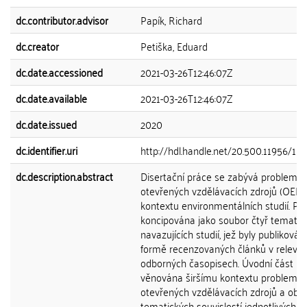
dc.contributor.advisor
Papík, Richard
dc.creator
Petiška, Eduard
dc.date.accessioned
2021-03-26T12:46:07Z
dc.date.available
2021-03-26T12:46:07Z
dc.date.issued
2020
dc.identifier.uri
http://hdl.handle.net/20.500.11956/11
dc.description.abstract
Disertační práce se zabývá problemat
otevřených vzdělávacích zdrojů (OER)
kontextu environmentálních studií. Prá
koncipována jako soubor čtyř tematic
navazujících studií, jež byly publikován
formě recenzovaných článků v relevan
odborných časopisech. Úvodní část pr
věnována širšímu kontextu problemat
otevřených vzdělávacích zdrojů a obj
tematických souvislostí jednotlivých