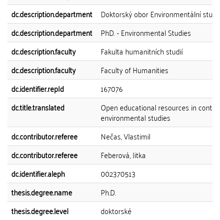
dc.description.department
Doktorský obor Environmentální studi
dc.description.department
PhD. - Environmental Studies
dc.description.faculty
Fakulta humanitních studií
dc.description.faculty
Faculty of Humanities
dc.identifier.repId
167076
dc.title.translated
Open educational resources in contex
environmental studies
dc.contributor.referee
Nečas, Vlastimil
dc.contributor.referee
Feberová, Jitka
dc.identifier.aleph
002370513
thesis.degree.name
Ph.D.
thesis.degree.level
doktorské