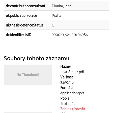
dc.contributor.consultant
Dlouhá, Jana
uk.publication-place
Praha
uk.thesis.defenceStatus
O
dc.identifier.lisID
990023705130106986
Soubory tohoto záznamu
Název:
140083954.pdf
Velikost:
3.692Mb
Formát:
application/pdf
Popis:
Text práce
Zobrazit/
otevřít