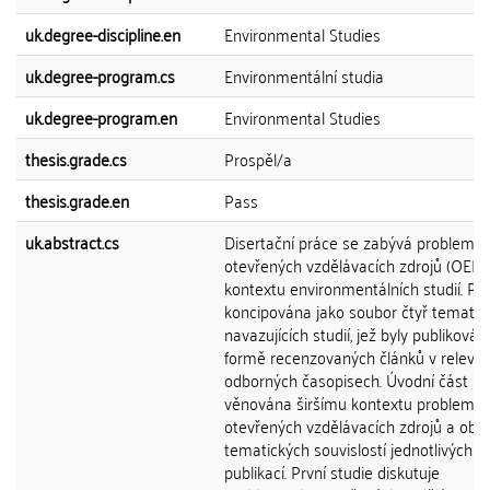
uk.degree-discipline.en
Environmental Studies
uk.degree-program.cs
Environmentální studia
uk.degree-program.en
Environmental Studies
thesis.grade.cs
Prospěl/a
thesis.grade.en
Pass
uk.abstract.cs
Disertační práce se zabývá problemat
otevřených vzdělávacích zdrojů (OER)
kontextu environmentálních studií. Prá
koncipována jako soubor čtyř tematic
navazujících studií, jež byly publikován
formě recenzovaných článků v relevan
odborných časopisech. Úvodní část pr
věnována širšímu kontextu problemat
otevřených vzdělávacích zdrojů a obj
tematických souvislostí jednotlivých
publikací. První studie diskutuje