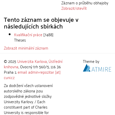
Záznam o průběhu obhajoby
Zobrazit/
otevřít
Tento záznam se objevuje v
následujících sbírkách
Kvalifikační práce
[7488]
Theses
Zobrazit minimální záznam
© 2025
Univerzita Karlova
,
Ústřední
Theme by
knihovna
, Ovocný trh 560/5, 116 36
Praha 1;
email: admin-repozitar [at]
cuni.cz
Za dodržení všech ustanovení
autorského zákona jsou
zodpovědné jednotlivé složky
Univerzity Karlovy. / Each
constituent part of Charles
University is responsible for