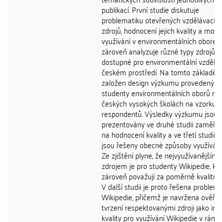
publikací. První studie diskutuje
problematiku otevřených vzdělávacíc
zdrojů, hodnocení jejich kvality a možn
využívání v environmentálních oborech
zároveň analyzuje různé typy zdrojů, j
dostupné pro environmentální vzděláv
českém prostředí. Na tomto základě j
založen design výzkumu provedený m
studenty environmentálních oborů na
českých vysokých školách na vzorku 
respondentů. Výsledky výzkumu jsou
prezentovány ve druhé studii zaměřují
na hodnocení kvality a ve třetí studii, v
jsou řešeny obecné způsoby využíván
Ze zjištění plyne, že nejvyužívanějším
zdrojem je pro studenty Wikipedie, kt
zároveň považují za poměrně kvalitní z
V další studii je proto řešena problem
Wikipedie, přičemž je navržena ověřit
tvrzení respektovanými zdroji jako ind
kvality pro využívání Wikipedie v rámc