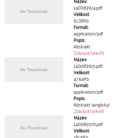
Název:
140083924.pdf
Velikost:
51.38Kb
Formát:
application/pdf
Popis:
Abstrakt
Zobrazit/
otevřít
Název:
140083925.pdf
Velikost:
47.64Kb
Formát:
application/pdf
Popis:
Abstrakt (anglicky)
Zobrazit/
otevřít
Název:
140085570.pdf
Velikost:
181.5Kb