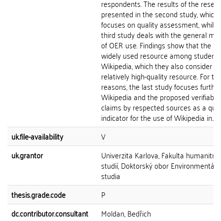
respondents. The results of the resea
presented in the second study, which
focuses on quality assessment, while 
third study deals with the general me
of OER use. Findings show that the m
widely used resource among students
Wikipedia, which they also consider to
relatively high-quality resource. For th
reasons, the last study focuses furthe
Wikipedia and the proposed verifiabilit
claims by respected sources as a qual
indicator for the use of Wikipedia in...
uk.file-availability
V
uk.grantor
Univerzita Karlova, Fakulta humanitní
studií, Doktorský obor Environmentáln
studia
thesis.grade.code
P
dc.contributor.consultant
Moldan, Bedřich