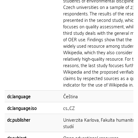
students of environmental disciplines 
Czech universities on a sample of 233
respondents. The results of the resea
presented in the second study, which
focuses on quality assessment, while 
third study deals with the general me
of OER use. Findings show that the m
widely used resource among students
Wikipedia, which they also consider to
relatively high-quality resource. For th
reasons, the last study focuses furthe
Wikipedia and the proposed verifiabilit
claims by respected sources as a qual
indicator for the use of Wikipedia in...
dc.language
Čeština
dc.language.iso
cs_CZ
dc.publisher
Univerzita Karlova, Fakulta humanitní
studií
dc.subject
Open educational resources