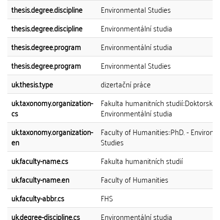
thesis.degree.discipline
Environmental Studies
thesis.degree.discipline
Environmentální studia
thesis.degree.program
Environmentální studia
thesis.degree.program
Environmental Studies
uk.thesis.type
dizertační práce
uk.taxonomy.organization-
Fakulta humanitních studií::Doktorský 
cs
Environmentální studia
uk.taxonomy.organization-
Faculty of Humanities::PhD. - Environ
en
Studies
uk.faculty-name.cs
Fakulta humanitních studií
uk.faculty-name.en
Faculty of Humanities
uk.faculty-abbr.cs
FHS
uk.degree-discipline.cs
Environmentální studia