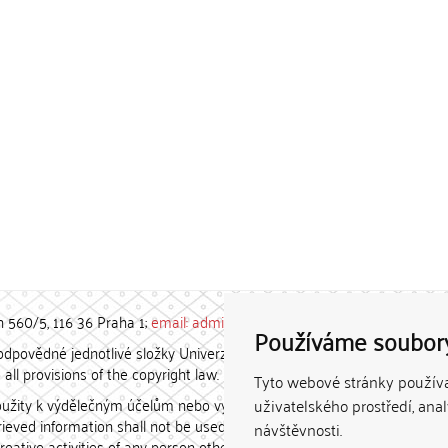
h 560/5, 116 36 Praha 1;
email: admin-repozitar [at] cuni.cz
Používáme soubor
povědné jednotlivé složky Univerzity Karlovy. / Each constituent
all provisions of the copyright law.
Tyto webové stránky používaj
užity k výdělečným účelům nebo vydávány za studijní, vědeckou
uživatelského prostředí, ana
etrieved information shall not be used for any commercial purposes
návštěvnosti.
creative activities of any person other than the author.