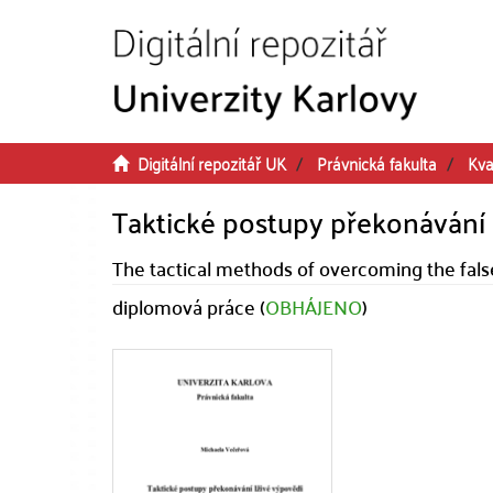
Přeskočit na obsah
Digitální repozitář UK
Právnická fakulta
Kva
Taktické postupy překonávání 
The tactical methods of overcoming the fal
diplomová práce (
OBHÁJENO
)