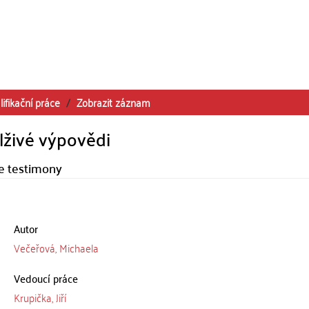
lifikační práce
Zobrazit záznam
lživé výpovědi
se testimony
Autor
Večeřová, Michaela
Vedoucí práce
Krupička, Jiří