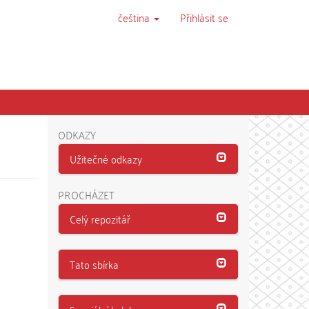
čeština
Přihlásit se
ODKAZY
Užitečné odkazy
PROCHÁZET
Celý repozitář
Tato sbírka