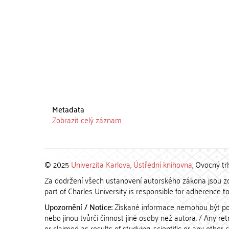
Metadata
Zobrazit celý záznam
© 2025
Univerzita Karlova
,
Ústřední knihovna
, Ovocný tr
Za dodržení všech ustanovení autorského zákona jsou zod
part of Charles University is responsible for adherence to 
Upozornění / Notice:
Získané informace nemohou být po
nebo jinou tvůrčí činnost jiné osoby než autora. / Any r
or claimed as results of studying, scientific or any other 