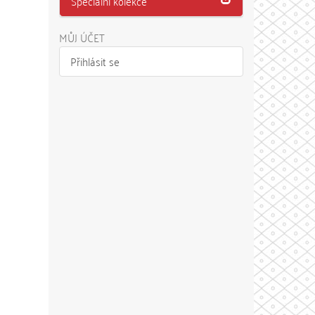
Speciální kolekce
MŮJ ÚČET
Přihlásit se