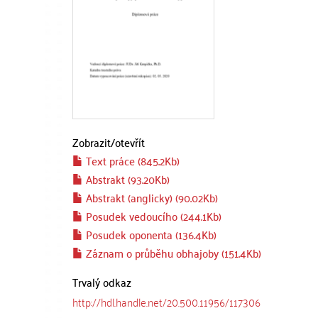
Zobrazit/
otevřít
Text práce (845.2Kb)
Abstrakt (93.20Kb)
Abstrakt (anglicky) (90.02Kb)
Posudek vedoucího (244.1Kb)
Posudek oponenta (136.4Kb)
Záznam o průběhu obhajoby (151.4Kb)
Trvalý odkaz
http://hdl.handle.net/20.500.11956/117306