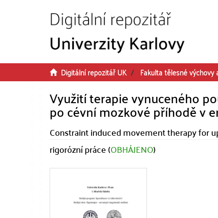
Přeskočit na obsah
Digitální repozitář UK
Fakulta tělesné výchovy 
Využití terapie vynuceného po
po cévní mozkové příhodě v er
Constraint induced movement therapy for upp
rigorózní práce (
OBHÁJENO
)