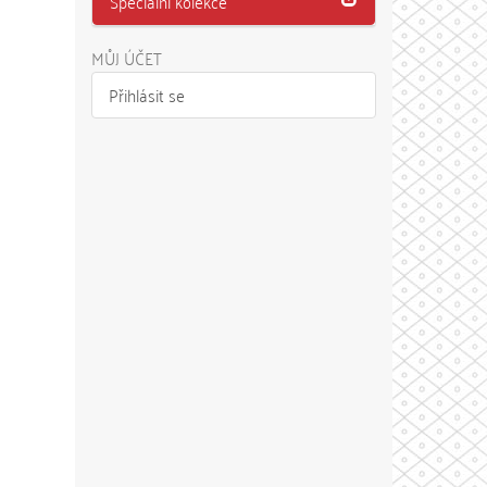
Speciální kolekce
MŮJ ÚČET
Přihlásit se