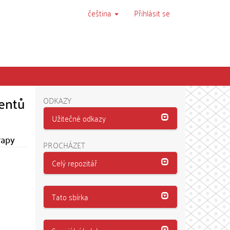
čeština
Přihlásit se
ientů
ODKAZY
Užitečné odkazy
rapy
PROCHÁZET
Celý repozitář
Tato sbírka