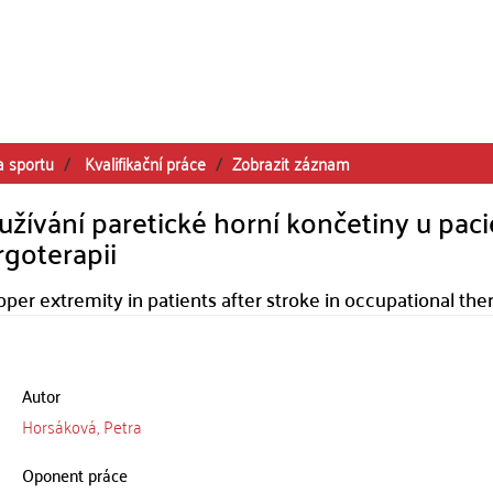
a sportu
Kvalifikační práce
Zobrazit záznam
užívání paretické horní končetiny u pac
goterapii
er extremity in patients after stroke in occupational the
Autor
Horsáková, Petra
Oponent práce