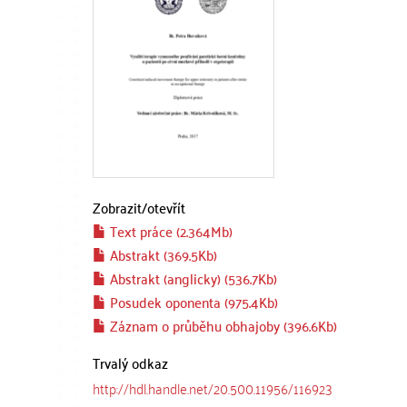
Zobrazit/
otevřít
Text práce (2.364Mb)
Abstrakt (369.5Kb)
Abstrakt (anglicky) (536.7Kb)
Posudek oponenta (975.4Kb)
Záznam o průběhu obhajoby (396.6Kb)
Trvalý odkaz
http://hdl.handle.net/20.500.11956/116923