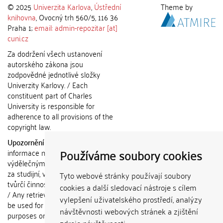
© 2025
Univerzita Karlova
,
Ústřední
Theme by
knihovna
, Ovocný trh 560/5, 116 36
Praha 1;
email: admin-repozitar [at]
cuni.cz
Za dodržení všech ustanovení
autorského zákona jsou
zodpovědné jednotlivé složky
Univerzity Karlovy. / Each
constituent part of Charles
University is responsible for
adherence to all provisions of the
copyright law.
Upozornění / Notice:
Získané
Používáme soubory cookies
informace nemohou být použity k
výdělečným účelům nebo vydávány
za studijní, vědeckou nebo jinou
Tyto webové stránky používají soubory
tvůrčí činnost jiné osoby než autora.
cookies a další sledovací nástroje s cílem
/ Any retrieved information shall not
vylepšení uživatelského prostředí, analýzy
be used for any commercial
návštěvnosti webových stránek a zjištění
purposes or claimed as results of