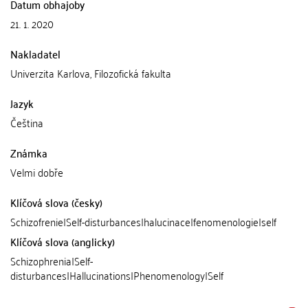
Datum obhajoby
21. 1. 2020
Nakladatel
Univerzita Karlova, Filozofická fakulta
Jazyk
Čeština
Známka
Velmi dobře
Klíčová slova (česky)
Schizofrenie|Self-disturbances|halucinace|fenomenologie|self
Klíčová slova (anglicky)
Schizophrenia|Self-
disturbances|Hallucinations|Phenomenology|Self