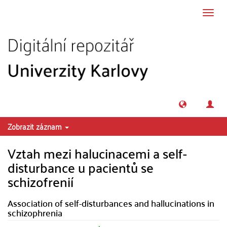
Přeskočit na obsah
Přepn
navig
Zobrazit záznam
Vztah mezi halucinacemi a self-
disturbance u pacientů se
schizofrenií
Association of self-disturbances and hallucinations in
schizophrenia