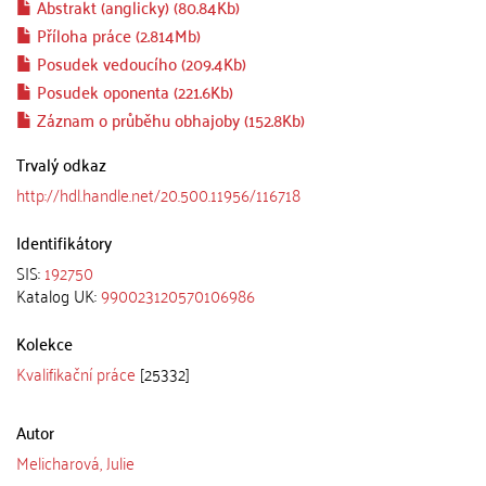
Abstrakt (anglicky) (80.84Kb)
Příloha práce (2.814Mb)
Posudek vedoucího (209.4Kb)
Posudek oponenta (221.6Kb)
Záznam o průběhu obhajoby (152.8Kb)
Trvalý odkaz
http://hdl.handle.net/20.500.11956/116718
Identifikátory
SIS:
192750
Katalog UK:
990023120570106986
Kolekce
Kvalifikační práce
[25332]
Autor
Melicharová, Julie