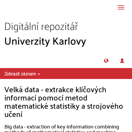
Přeskočit na obsah
Přepn
navig
Zobrazit záznam
Velká data - extrakce klíčových
informací pomocí metod
matematické statistiky a strojového
učení
Big data - extraction of key information combining
methods of mathematical statistics and machine