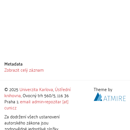
Metadata
Zobrazit celý záznam
© 2025
Univerzita Karlova
,
Ústřední
Theme by
knihovna
, Ovocný trh 560/5, 116 36
Praha 1;
email: admin-repozitar [at]
cuni.cz
Za dodržení všech ustanovení
autorského zákona jsou
zodpovědné jednotlivé složky