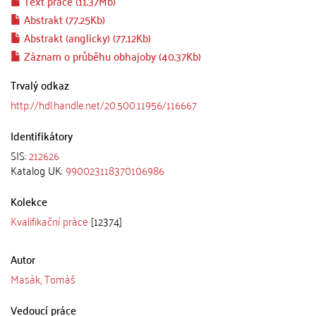
Text práce (11.37Mb)
Abstrakt (77.25Kb)
Abstrakt (anglicky) (77.12Kb)
Záznam o průběhu obhajoby (40.37Kb)
Trvalý odkaz
http://hdl.handle.net/20.500.11956/116667
Identifikátory
SIS:
212626
Katalog UK:
990023118370106986
Kolekce
Kvalifikační práce
[12374]
Autor
Masák, Tomáš
Vedoucí práce