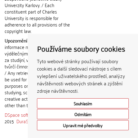
Univerzity Karlovy. / Each
constituent part of Charles
University is responsible for
adherence to all provisions of the
copyright law.
Upozornění / Notice:
Získané
Používáme soubory cookies
informace nemohou být použity k
výdělečným účelům nebo vydávány
za studijní, vědeckou nebo jinou
Tyto webové stránky používají soubory
tvůrčí činnost jiné osoby než autora.
cookies a další sledovací nástroje s cílem
/ Any retrieved information shall not
vylepšení uživatelského prostředí, analýzy
be used for any commercial
návštěvnosti webových stránek a zjištění
purposes or claimed as results of
zdroje návštěvnosti.
studying, scientific or any other
creative activities of any person
Souhlasím
other than the author.
DSpace software
copyright © 2002-
Odmítám
2015
DuraSpace
Upravit mé předvolby