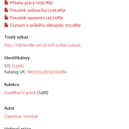
Příloha práce (958.7Kb)
Posudek vedoucího (348.9Kb)
Posudek oponenta (467.6Kb)
Záznam o průběhu obhajoby (151.6Kb)
Trvalý odkaz
http://hdl.handle.net/20.500.11956/116645
Identifikátory
SIS:
211692
Katalog UK:
990023118150106986
Kolekce
Kvalifikační práce
[7488]
Autor
Čajanová, Vendula
Vedoucí práce