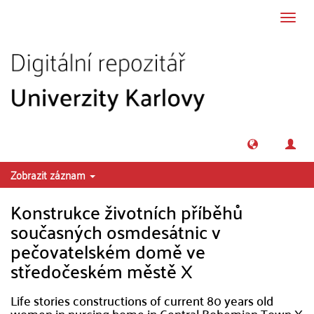
Přeskočit na obsah
Přepn
navig
Zobrazit záznam
Konstrukce životních příběhů
současných osmdesátnic v
pečovatelském domě ve
středočeském městě X
Life stories constructions of current 80 years old
women in nurcing home in Central Bohemian Town X