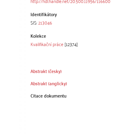
http://hdl.handle.net/20.500.11956/116600
Identifikátory
SIS:
213046
Kolekce
Kvalifikační práce
[12374]
Abstrakt (česky)
Abstrakt (anglicky)
Citace dokumentu