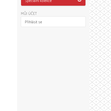
Speciální kolekce
MŮJ ÚČET
Přihlásit se