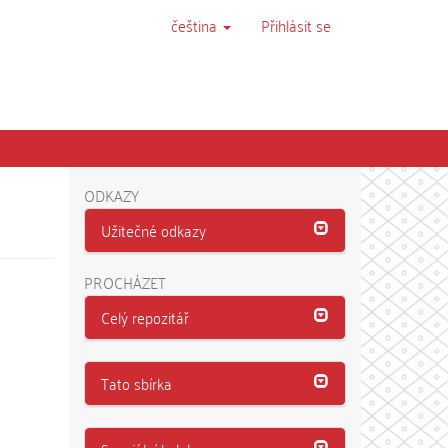
čeština
Přihlásit se
ODKAZY
Užitečné odkazy
PROCHÁZET
Celý repozitář
Tato sbírka