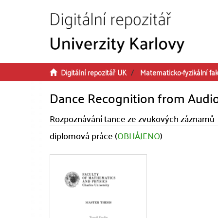
Přeskočit na obsah
Digitální repozitář UK
Matematicko-fyzikální fak
Dance Recognition from Audi
Rozpoznávání tance ze zvukových záznamů
diplomová práce (
OBHÁJENO
)