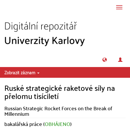
Přeskočit na obsah
Přepn
navig
Zobrazit záznam
Ruské strategické raketové síly na
přelomu tisíciletí
Russian Strategic Rocket Forces on the Break of
Millennium
bakalářská práce (
OBHÁJENO
)