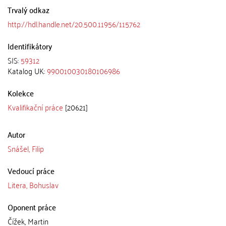
Trvalý odkaz
http://hdl.handle.net/20.500.11956/115762
Identifikátory
SIS:
59312
Katalog UK:
990010030180106986
Kolekce
Kvalifikační práce
[20621]
Autor
Snášel, Filip
Vedoucí práce
Litera, Bohuslav
Oponent práce
Čížek, Martin