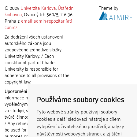
© 2025
Univerzita Karlova
,
Ústřední
Theme by
knihovna
, Ovocný trh 560/5, 116 36
Praha 1;
email: admin-repozitar [at]
cuni.cz
Za dodržení všech ustanovení
autorského zákona jsou
zodpovědné jednotlivé složky
Univerzity Karlovy. / Each
constituent part of Charles
University is responsible for
adherence to all provisions of the
copyright law.
Upozornění / Notice:
Získané
Používáme soubory cookies
informace nemohou být použity k
výdělečným účelům nebo vydávány
za studijní, vědeckou nebo jinou
Tyto webové stránky používají soubory
tvůrčí činnost jiné osoby než autora.
cookies a další sledovací nástroje s cílem
/ Any retrieved information shall not
vylepšení uživatelského prostředí, analýzy
be used for any commercial
návštěvnosti webových stránek a zjištění
purposes or claimed as results of