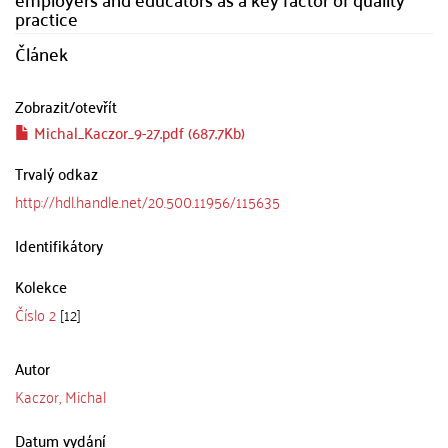
practice
Článek
Zobrazit/
otevřít
Michal_Kaczor_9-27.pdf (687.7Kb)
Trvalý odkaz
http://hdl.handle.net/20.500.11956/115635
Identifikátory
Kolekce
Číslo 2
[12]
Autor
Kaczor, Michal
Datum vydání