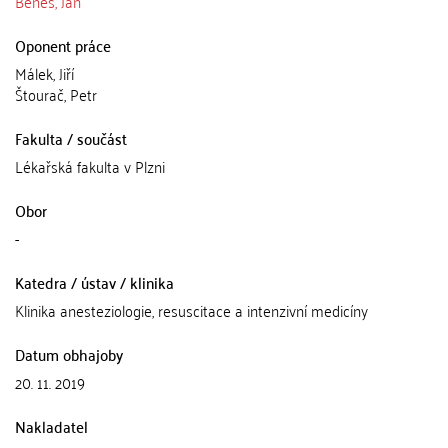
Beneš, Jan
Oponent práce
Málek, Jiří
Štourač, Petr
Fakulta / součást
Lékařská fakulta v Plzni
Obor
-
Katedra / ústav / klinika
Klinika anesteziologie, resuscitace a intenzivní medicíny
Datum obhajoby
20. 11. 2019
Nakladatel