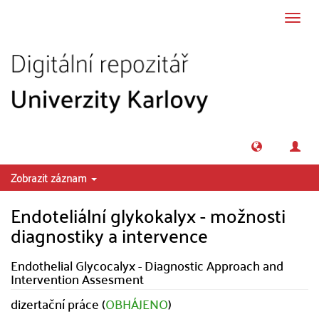
Přeskočit na obsah
Přepn
navig
Zobrazit záznam
Endoteliální glykokalyx - možnosti
diagnostiky a intervence
Endothelial Glycocalyx - Diagnostic Approach and
Intervention Assesment
dizertační práce (
OBHÁJENO
)