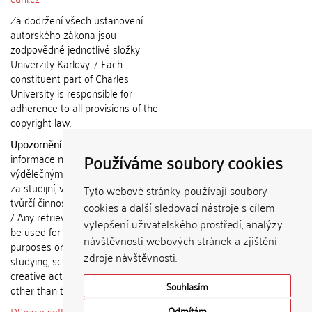
Za dodržení všech ustanovení
autorského zákona jsou
zodpovědné jednotlivé složky
Univerzity Karlovy. / Each
constituent part of Charles
University is responsible for
adherence to all provisions of the
copyright law.
Upozornění / Notice:
Získané
Používáme soubory cookies
informace nemohou být použity k
výdělečným účelům nebo vydávány
za studijní, vědeckou nebo jinou
Tyto webové stránky používají soubory
tvůrčí činnost jiné osoby než autora.
cookies a další sledovací nástroje s cílem
/ Any retrieved information shall not
vylepšení uživatelského prostředí, analýzy
be used for any commercial
návštěvnosti webových stránek a zjištění
purposes or claimed as results of
zdroje návštěvnosti.
studying, scientific or any other
creative activities of any person
Souhlasím
other than the author.
DSpace software
copyright © 2002-
Odmítám