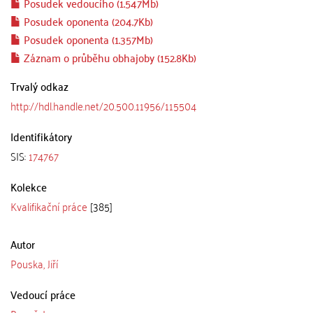
Posudek vedoucího (1.547Mb)
Posudek oponenta (204.7Kb)
Posudek oponenta (1.357Mb)
Záznam o průběhu obhajoby (152.8Kb)
Trvalý odkaz
http://hdl.handle.net/20.500.11956/115504
Identifikátory
SIS:
174767
Kolekce
Kvalifikační práce
[385]
Autor
Pouska, Jiří
Vedoucí práce