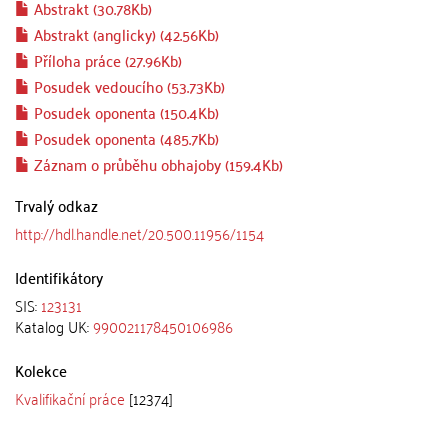
Abstrakt (30.78Kb)
Abstrakt (anglicky) (42.56Kb)
Příloha práce (27.96Kb)
Posudek vedoucího (53.73Kb)
Posudek oponenta (150.4Kb)
Posudek oponenta (485.7Kb)
Záznam o průběhu obhajoby (159.4Kb)
Trvalý odkaz
http://hdl.handle.net/20.500.11956/1154
Identifikátory
SIS:
123131
Katalog UK:
990021178450106986
Kolekce
Kvalifikační práce
[12374]