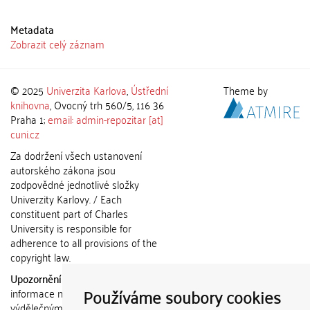
Metadata
Zobrazit celý záznam
© 2025
Univerzita Karlova
,
Ústřední
Theme by
knihovna
, Ovocný trh 560/5, 116 36
Praha 1;
email: admin-repozitar [at]
cuni.cz
Za dodržení všech ustanovení
autorského zákona jsou
zodpovědné jednotlivé složky
Univerzity Karlovy. / Each
constituent part of Charles
University is responsible for
adherence to all provisions of the
copyright law.
Upozornění / Notice:
Získané
Používáme soubory cookies
informace nemohou být použity k
výdělečným účelům nebo vydávány