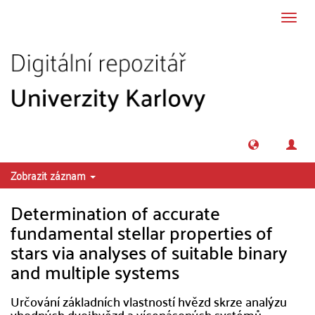
Přeskočit na obsah
Přepn
navig
Zobrazit záznam
Determination of accurate
fundamental stellar properties of
stars via analyses of suitable binary
and multiple systems
Určování základních vlastností hvězd skrze analýzu
vhodných dvojhvězd a vícenásoných systémů