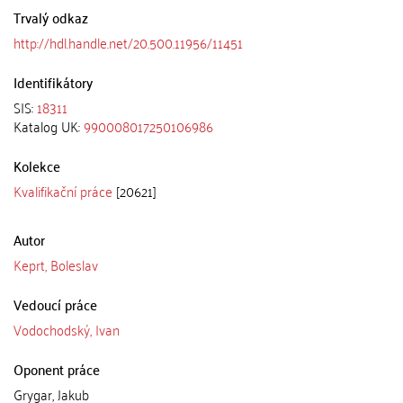
Trvalý odkaz
http://hdl.handle.net/20.500.11956/11451
Identifikátory
SIS:
18311
Katalog UK:
990008017250106986
Kolekce
Kvalifikační práce
[20621]
Autor
Keprt, Boleslav
Vedoucí práce
Vodochodský, Ivan
Oponent práce
Grygar, Jakub