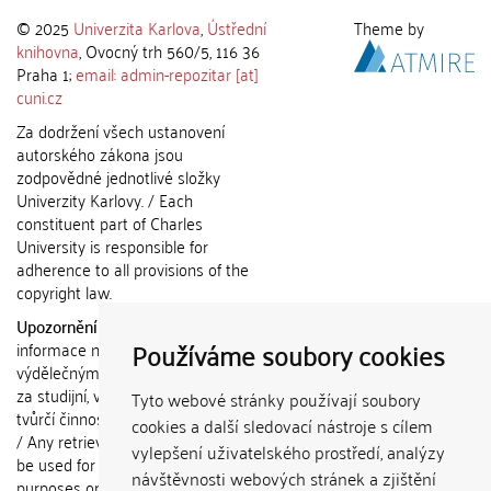
© 2025
Univerzita Karlova
,
Ústřední
Theme by
knihovna
, Ovocný trh 560/5, 116 36
Praha 1;
email: admin-repozitar [at]
cuni.cz
Za dodržení všech ustanovení
autorského zákona jsou
zodpovědné jednotlivé složky
Univerzity Karlovy. / Each
constituent part of Charles
University is responsible for
adherence to all provisions of the
copyright law.
Upozornění / Notice:
Získané
Používáme soubory cookies
informace nemohou být použity k
výdělečným účelům nebo vydávány
za studijní, vědeckou nebo jinou
Tyto webové stránky používají soubory
tvůrčí činnost jiné osoby než autora.
cookies a další sledovací nástroje s cílem
/ Any retrieved information shall not
vylepšení uživatelského prostředí, analýzy
be used for any commercial
návštěvnosti webových stránek a zjištění
purposes or claimed as results of