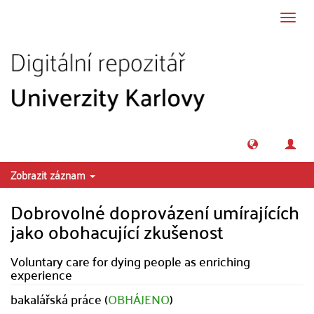
Přeskočit na obsah
Přepn
navig
Zobrazit záznam
Dobrovolné doprovázení umírajících
jako obohacující zkušenost
Voluntary care for dying people as enriching
experience
bakalářská práce (
OBHÁJENO
)