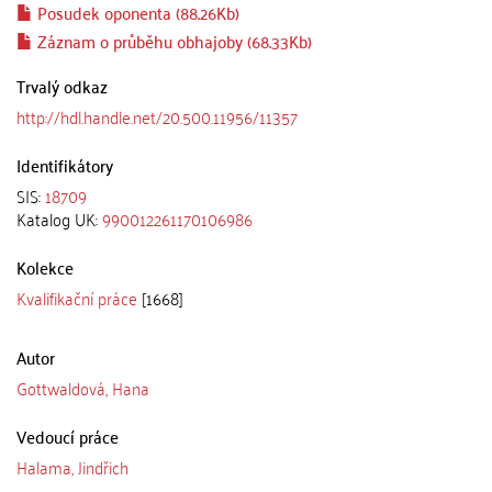
Posudek oponenta (88.26Kb)
Záznam o průběhu obhajoby (68.33Kb)
Trvalý odkaz
http://hdl.handle.net/20.500.11956/11357
Identifikátory
SIS:
18709
Katalog UK:
990012261170106986
Kolekce
Kvalifikační práce
[1668]
Autor
Gottwaldová, Hana
Vedoucí práce
Halama, Jindřich