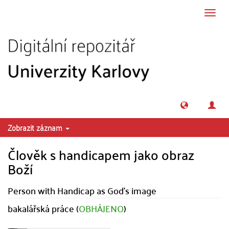
Přeskočit na obsah
Přepn
navig
Zobrazit záznam
Člověk s handicapem jako obraz
Boží
Person with Handicap as God's image
bakalářská práce (
OBHÁJENO
)