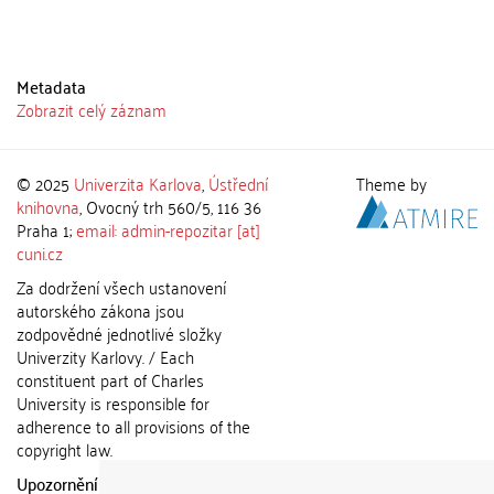
Metadata
Zobrazit celý záznam
© 2025
Univerzita Karlova
,
Ústřední
Theme by
knihovna
, Ovocný trh 560/5, 116 36
Praha 1;
email: admin-repozitar [at]
cuni.cz
Za dodržení všech ustanovení
autorského zákona jsou
zodpovědné jednotlivé složky
Univerzity Karlovy. / Each
constituent part of Charles
University is responsible for
adherence to all provisions of the
copyright law.
Upozornění / Notice:
Získané