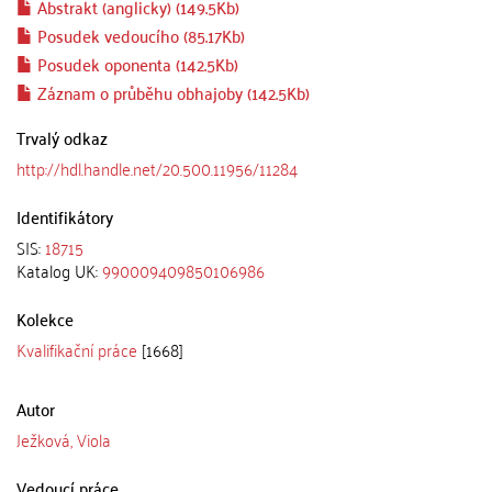
Abstrakt (anglicky) (149.5Kb)
Posudek vedoucího (85.17Kb)
Posudek oponenta (142.5Kb)
Záznam o průběhu obhajoby (142.5Kb)
Trvalý odkaz
http://hdl.handle.net/20.500.11956/11284
Identifikátory
SIS:
18715
Katalog UK:
990009409850106986
Kolekce
Kvalifikační práce
[1668]
Autor
Ježková, Viola
Vedoucí práce