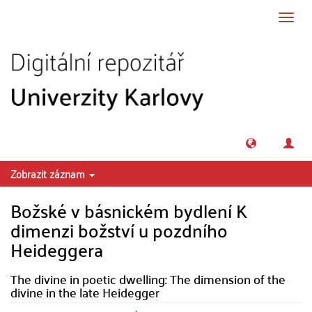
Přeskočit na obsah
Přepn
navig
Zobrazit záznam
Božské v básnickém bydlení K
dimenzi božství u pozdního
Heideggera
The divine in poetic dwelling: The dimension of the
divine in the late Heidegger