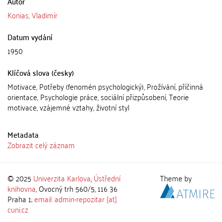
Autor
Konias, Vladimír
Datum vydání
1950
Klíčová slova (česky)
Motivace, Potřeby (fenomén psychologický), Prožívání, příčinná
orientace, Psychologie práce, sociální přizpůsobení, Teorie
motivace, vzájemné vztahy, životní styl
Metadata
Zobrazit celý záznam
© 2025
Univerzita Karlova
,
Ústřední
Theme by
knihovna
, Ovocný trh 560/5, 116 36
Praha 1;
email: admin-repozitar [at]
cuni.cz