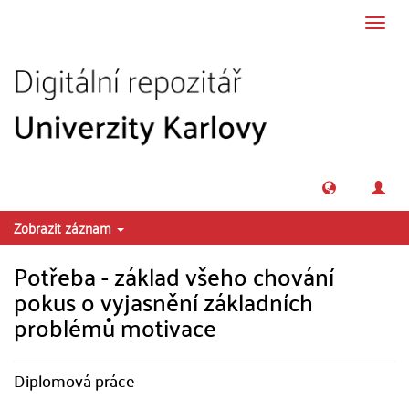
Přeskočit na obsah
Přepn
navig
Zobrazit záznam
Potřeba - základ všeho chování
pokus o vyjasnění základních
problémů motivace
Diplomová práce