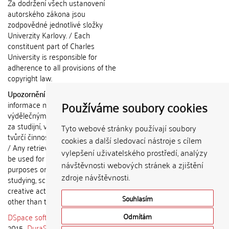
Za dodržení všech ustanovení
autorského zákona jsou
zodpovědné jednotlivé složky
Univerzity Karlovy. / Each
constituent part of Charles
University is responsible for
adherence to all provisions of the
copyright law.
Upozornění / Notice:
Získané
Používáme soubory cookies
informace nemohou být použity k
výdělečným účelům nebo vydávány
za studijní, vědeckou nebo jinou
Tyto webové stránky používají soubory
tvůrčí činnost jiné osoby než autora.
cookies a další sledovací nástroje s cílem
/ Any retrieved information shall not
vylepšení uživatelského prostředí, analýzy
be used for any commercial
návštěvnosti webových stránek a zjištění
purposes or claimed as results of
zdroje návštěvnosti.
studying, scientific or any other
creative activities of any person
Souhlasím
other than the author.
DSpace software
copyright © 2002-
Odmítám
2015
DuraSpace