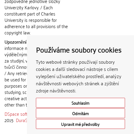
zodpovědné jednotlivé složky
Univerzity Karlovy. / Each
constituent part of Charles
University is responsible for
adherence to all provisions of the
copyright law.
Upozornění / Notice:
Získané
Používáme soubory cookies
informace nemohou být použity k
výdělečným účelům nebo vydávány
za studijní, vědeckou nebo jinou
Tyto webové stránky používají soubory
tvůrčí činnost jiné osoby než autora.
cookies a další sledovací nástroje s cílem
/ Any retrieved information shall not
vylepšení uživatelského prostředí, analýzy
be used for any commercial
návštěvnosti webových stránek a zjištění
purposes or claimed as results of
zdroje návštěvnosti.
studying, scientific or any other
creative activities of any person
Souhlasím
other than the author.
DSpace software
copyright © 2002-
Odmítám
2015
DuraSpace
Upravit mé předvolby