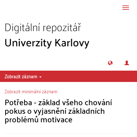
Přeskočit na obsah
Přepn
navig
Zobrazit záznam
Zobrazit minimální záznam
Potřeba - základ všeho chování
pokus o vyjasnění základních
problémů motivace