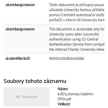
uk.embargo.reason
Tento dokument je přístupný pouze p
uživatele Univerzity Karlovy přihlášen
pomocí Centrální autentizační služby 
počítačů v interní síti Univerzity Karlov
uk.embargo.reason
This document is accessible only for C
University users after successful
authentication using CU Central
Authentication Service from computer
the internal Charles University network
dc.identifier.lisID
990007290820106986
Soubory tohoto záznamu
Název:
67874_Komias,Vladimir-
DP01.pdf
Velikost: