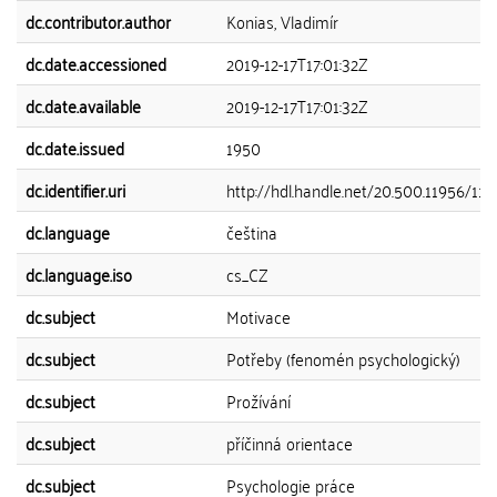
dc.contributor.author
Konias, Vladimír
dc.date.accessioned
2019-12-17T17:01:32Z
dc.date.available
2019-12-17T17:01:32Z
dc.date.issued
1950
dc.identifier.uri
http://hdl.handle.net/20.500.11956/112
dc.language
čeština
dc.language.iso
cs_CZ
dc.subject
Motivace
dc.subject
Potřeby (fenomén psychologický)
dc.subject
Prožívání
dc.subject
příčinná orientace
dc.subject
Psychologie práce