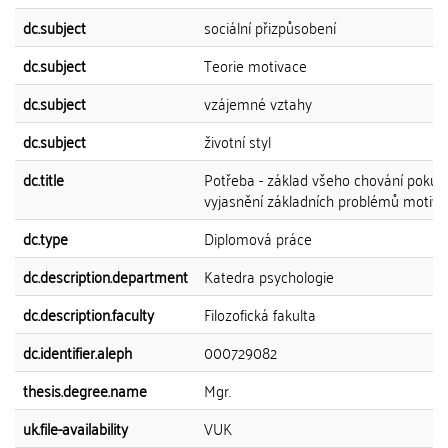
dc.subject
sociální přizpůsobení
dc.subject
Teorie motivace
dc.subject
vzájemné vztahy
dc.subject
životní styl
dc.title
Potřeba - základ všeho chování pokus
vyjasnění základních problémů motiv
dc.type
Diplomová práce
dc.description.department
Katedra psychologie
dc.description.faculty
Filozofická fakulta
dc.identifier.aleph
000729082
thesis.degree.name
Mgr.
uk.file-availability
VUK