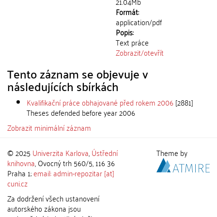
21.04Mb
Formát:
application/pdf
Popis:
Text práce
Zobrazit/
otevřít
Tento záznam se objevuje v
následujících sbírkách
Kvalifikační práce obhajované před rokem 2006
[2881]
Theses defended before year 2006
Zobrazit minimální záznam
© 2025
Univerzita Karlova
,
Ústřední
Theme by
knihovna
, Ovocný trh 560/5, 116 36
Praha 1;
email: admin-repozitar [at]
cuni.cz
Za dodržení všech ustanovení
autorského zákona jsou