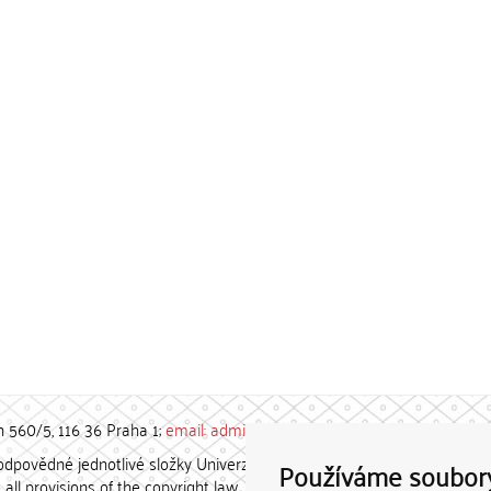
h 560/5, 116 36 Praha 1;
email: admin-repozitar [at] cuni.cz
povědné jednotlivé složky Univerzity Karlovy. / Each constituent
Používáme soubor
all provisions of the copyright law.