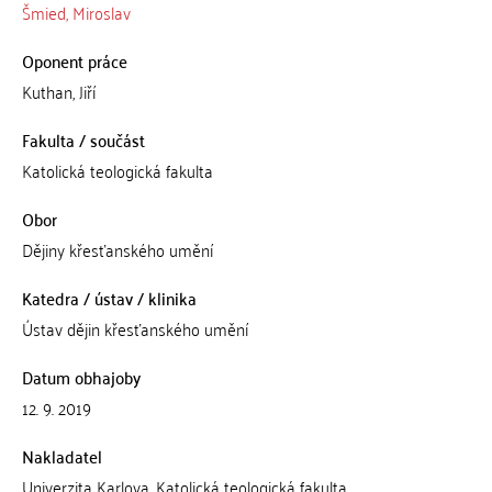
Šmied, Miroslav
Oponent práce
Kuthan, Jiří
Fakulta / součást
Katolická teologická fakulta
Obor
Dějiny křesťanského umění
Katedra / ústav / klinika
Ústav dějin křesťanského umění
Datum obhajoby
12. 9. 2019
Nakladatel
Univerzita Karlova, Katolická teologická fakulta