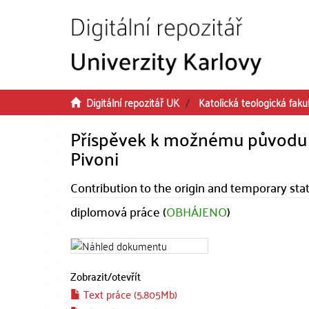
Přeskočit na obsah
Digitální repozitář UK
Katolická teologická faku
Příspěvek k možnému původu a
Pivoni
Contribution to the origin and temporary sta
diplomová práce (
OBHÁJENO
)
Zobrazit/
otevřít
Text práce (5.805Mb)