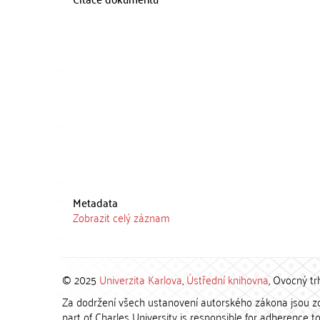
Metadata
Zobrazit celý záznam
© 2025
Univerzita Karlova
,
Ústřední knihovna
, Ovocný tr
Za dodržení všech ustanovení autorského zákona jsou zod
part of Charles University is responsible for adherence to 