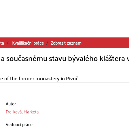
lta
Kvalifikační práce
Zobrazit záznam
 současnému stavu bývalého kláštera 
te of the former monastery in Pivoň
Autor
Frdlíková, Markéta
Vedoucí práce