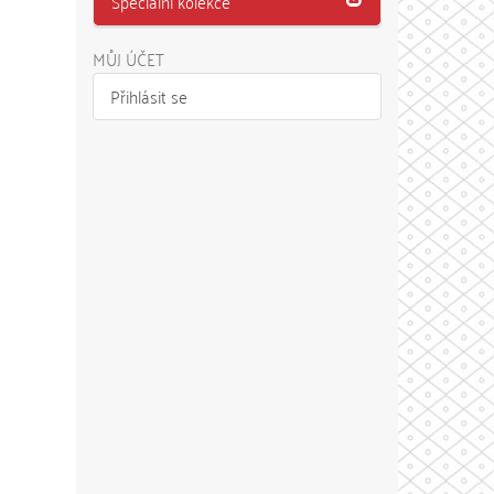
Speciální kolekce
MŮJ ÚČET
Přihlásit se