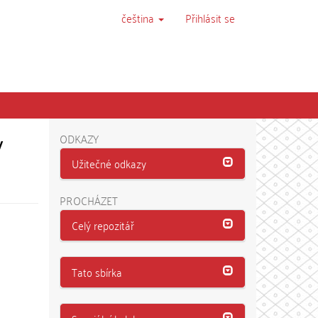
čeština
Přihlásit se
v
ODKAZY
Užitečné odkazy
PROCHÁZET
Celý repozitář
Tato sbírka