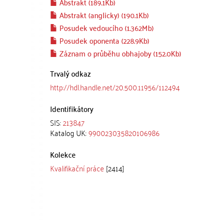
Abstrakt (189.1Kb)
Abstrakt (anglicky) (190.1Kb)
Posudek vedoucího (1.362Mb)
Posudek oponenta (228.9Kb)
Záznam o průběhu obhajoby (152.0Kb)
Trvalý odkaz
http://hdl.handle.net/20.500.11956/112494
Identifikátory
SIS:
213847
Katalog UK:
990023035820106986
Kolekce
Kvalifikační práce
[2414]