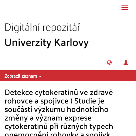
Přeskočit na obsah
Přepn
navig
Zobrazit záznam
Detekce cytokeratinů ve zdravé
rohovce a spojivce ( Studie je
součástí výzkumu hodnotícího
změny a význam exprese
cytokeratinů při různých typech
onemocnění rohovky a spojivk