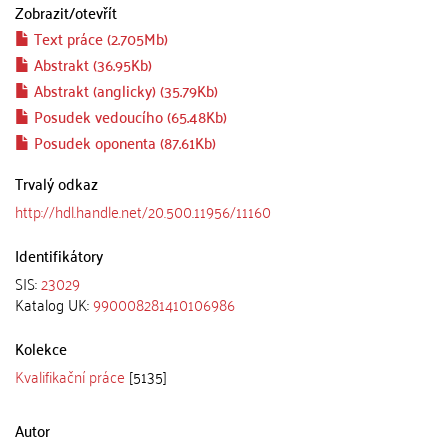
Zobrazit/
otevřít
Text práce (2.705Mb)
Abstrakt (36.95Kb)
Abstrakt (anglicky) (35.79Kb)
Posudek vedoucího (65.48Kb)
Posudek oponenta (87.61Kb)
Trvalý odkaz
http://hdl.handle.net/20.500.11956/11160
Identifikátory
SIS:
23029
Katalog UK:
990008281410106986
Kolekce
Kvalifikační práce
[5135]
Autor