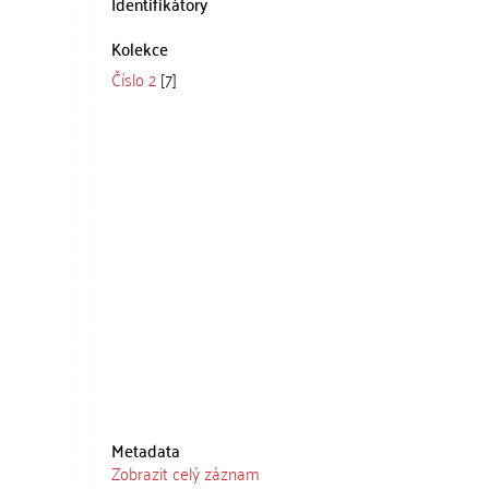
Identifikátory
Kolekce
Číslo 2
[7]
Metadata
Zobrazit celý záznam