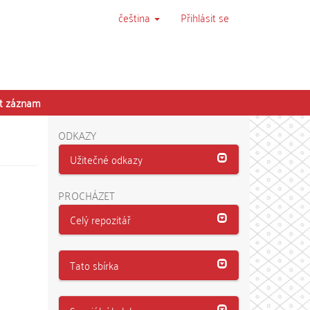
čeština
Přihlásit se
it záznam
ODKAZY
Užitečné odkazy
PROCHÁZET
Celý repozitář
Tato sbírka