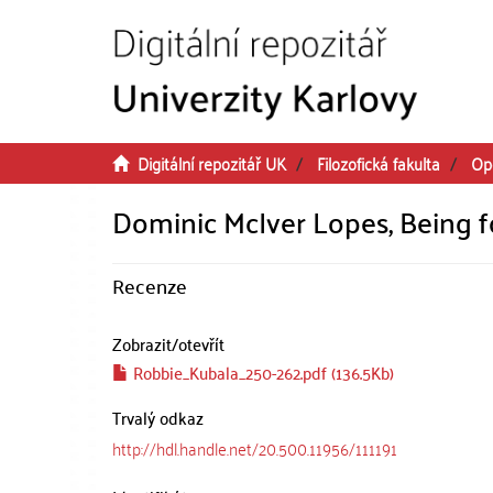
Přeskočit na obsah
Digitální repozitář UK
Filozofická fakulta
Op
Dominic McIver Lopes, Being f
Recenze
Zobrazit/
otevřít
Robbie_Kubala_250-262.pdf (136.5Kb)
Trvalý odkaz
http://hdl.handle.net/20.500.11956/111191