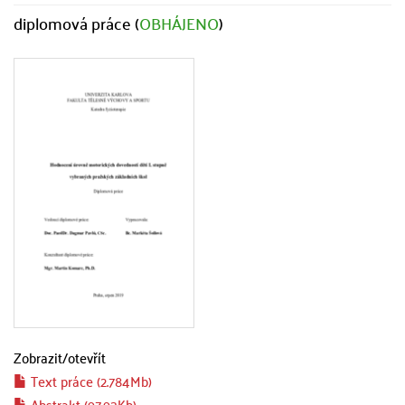
diplomová práce (
OBHÁJENO
)
Zobrazit/
otevřít
Text práce (2.784Mb)
Abstrakt (97.93Kb)