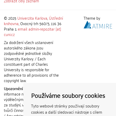
Zobrazit celý záznam
© 2025
Univerzita Karlova
,
Ústřední
Theme by
knihovna
, Ovocný trh 560/5, 116 36
Praha 1;
email: admin-repozitar [at]
cuni.cz
Za dodržení všech ustanovení
autorského zákona jsou
zodpovědné jednotlivé složky
Univerzity Karlovy. / Each
constituent part of Charles
University is responsible for
adherence to all provisions of the
copyright law.
Upozornění / Notice:
Získané
Používáme soubory cookies
informace nemohou být použity k
výdělečným účelům nebo vydávány
za studijní, vědeckou nebo jinou
Tyto webové stránky používají soubory
tvůrčí činnost jiné osoby než autora.
cookies a další sledovací nástroje s cílem
/ Any retrieved information shall not