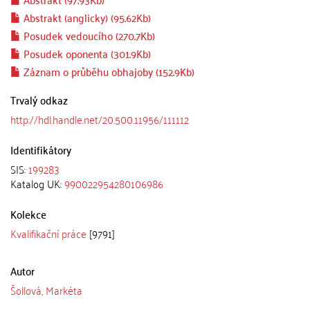
Abstrakt (anglicky) (95.62Kb)
Posudek vedoucího (270.7Kb)
Posudek oponenta (301.9Kb)
Záznam o průběhu obhajoby (152.9Kb)
Trvalý odkaz
http://hdl.handle.net/20.500.11956/111112
Identifikátory
SIS:
199283
Katalog UK:
990022954280106986
Kolekce
Kvalifikační práce
[9791]
Autor
Šollová, Markéta