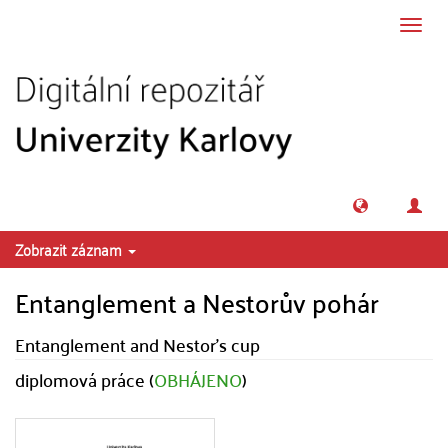
Přeskočit na obsah
Přepn
navig
Zobrazit záznam
Entanglement a Nestorův pohár
Entanglement and Nestor's cup
diplomová práce (
OBHÁJENO
)