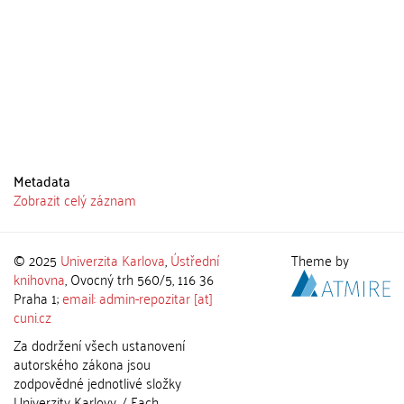
Metadata
Zobrazit celý záznam
© 2025
Univerzita Karlova
,
Ústřední
Theme by
knihovna
, Ovocný trh 560/5, 116 36
Praha 1;
email: admin-repozitar [at]
cuni.cz
Za dodržení všech ustanovení
autorského zákona jsou
zodpovědné jednotlivé složky
Univerzity Karlovy. / Each