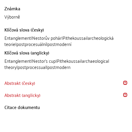
Známka
Výborně
Klíčová slova (česky)
Entanglement|Nestorův pohár|Pithekoussai|archeologická
teorie|postprocesuální|postmoderní
Klíčová slova (anglicky)
Entanglement|Nestor's cup|Pithekoussai|archaeological
theory|postprocessual|postmodern
Abstrakt (česky)
Abstrakt (anglicky)
Citace dokumentu