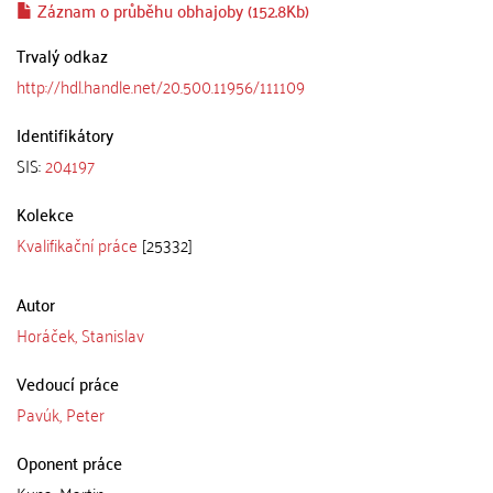
Záznam o průběhu obhajoby (152.8Kb)
Trvalý odkaz
http://hdl.handle.net/20.500.11956/111109
Identifikátory
SIS:
204197
Kolekce
Kvalifikační práce
[25332]
Autor
Horáček, Stanislav
Vedoucí práce
Pavúk, Peter
Oponent práce
Kuna, Martin